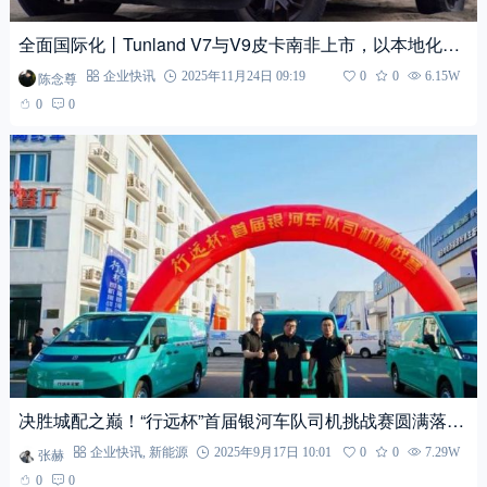
全面国际化丨Tunland V7与V9皮卡南非上市，以本地化战
略与智能科技深耕非洲市场
陈念尊
企业快讯
2025年11月24日 09:19
0
0
6.15W
0
0
决胜城配之巅！“行远杯”首届银河车队司机挑战赛圆满落
幕，星享V7E助力司机日创收近600元
张赫
企业快讯
,
新能源
2025年9月17日 10:01
0
0
7.29W
0
0