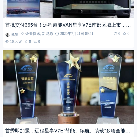
首批交付365台！远程超能VAN星享V7E南部区域上市，助
力客户每日多赚200！
张赫
企业快讯
,
新能源
2025年7月21日 09:41
0
0
10.50W
0
0
首秀即加冕，远程星享V7E“节能、续航、装载”多项全能勇