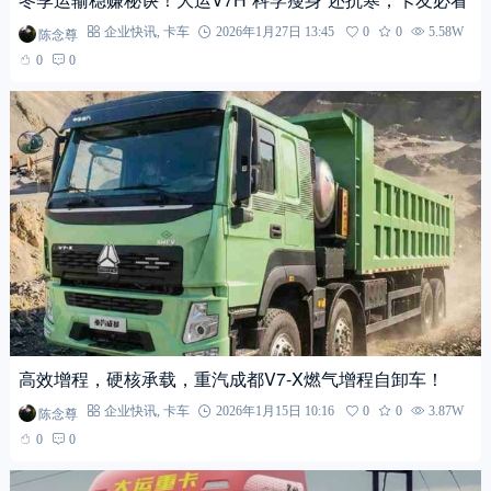
陈念尊
企业快讯
,
卡车
2026年1月27日 13:45
0
0
5.58W
0
0
高效增程，硬核承载，重汽成都V7-X燃气增程自卸车！
陈念尊
企业快讯
,
卡车
2026年1月15日 10:16
0
0
3.87W
0
0