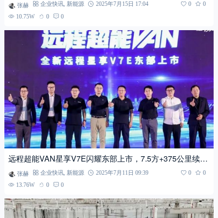
夺“全能金奖”！
张赫
企业快讯
,
新能源
2025年7月15日 17:04
0
0
10.75W
0
0
远程超能VAN星享V7E闪耀东部上市，7.5方+375公里续航
重新定义质价比
张赫
企业快讯
,
新能源
2025年7月11日 09:39
0
0
13.76W
0
0