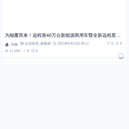
为颠覆而来！远程第40万台新能源商用车暨全新远程星享V
7E首台下线
张赫
企业快讯
,
新能源
2025年6月23日 09:12
0
0
11.19W
0
0
搜索
首页
文章
快讯
我的