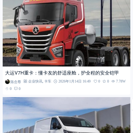
大运V7H重卡：懂卡友的舒适座舱，护全程的安全铠甲
陈念尊
企业快讯
,
卡车
2026年1月14日 16:49
0
0
7.78W
0
0