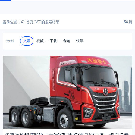
当前位置：
首页
-
"V7"的搜索结果
54
篇
类型
文章
视频
下载
专题
快讯
冬季运输稳赚秘诀！大运V7H“科学瘦身”还抗寒，卡友必看