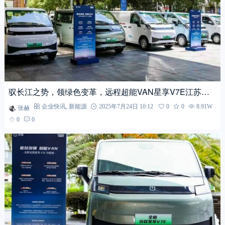
驭长江之势，领绿色变革，远程超能VAN星享V7E江苏区
域上市，首批交付288辆！
张赫
企业快讯
,
新能源
2025年7月24日 10:12
0
0
8.91W
0
0