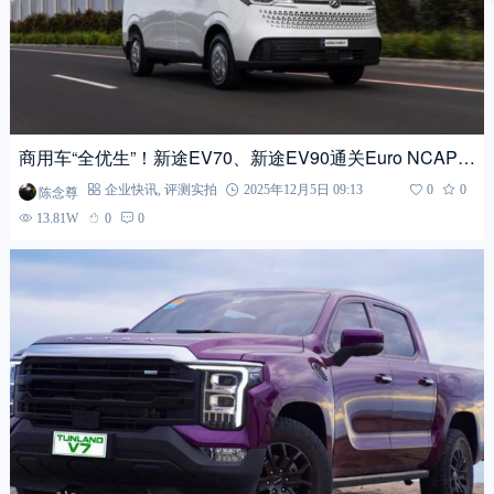
商用车“全优生”！新途EV70、新途EV90通关Euro NCAP五
星评级，大通成唯一全系商用车五星安全中国
陈念尊
企业快讯
,
评测实拍
2025年12月5日 09:13
0
0
13.81W
0
0