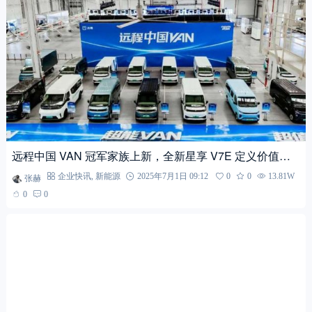
远程中国 VAN 冠军家族上新，全新星享 V7E 定义价值新
标准
张赫
企业快讯
,
新能源
2025年7月1日 09:12
0
0
13.81W
0
0