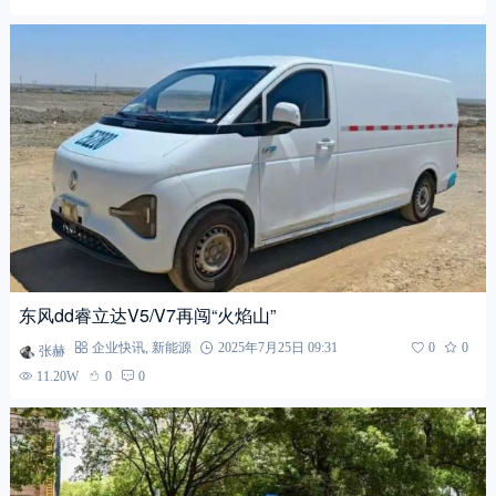
东风dd睿立达V5/V7再闯“火焰山”
张赫
企业快讯
,
新能源
2025年7月25日 09:31
0
0
11.20W
0
0