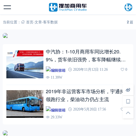
当前位置：
首页
-
文章
-
客车数据
2
篇
中汽协：1-10月商用车同比增长20.
9%，货车依旧强势，客车降幅继续收
窄
编辑张靖
2020年11月12日 11:26
0
11.39W
2019年非运营客车市场分析，宇通持续
领跑行业，柴油动力仍占主流
编辑张靖
2020年5月20日 17:56
0
29.33W