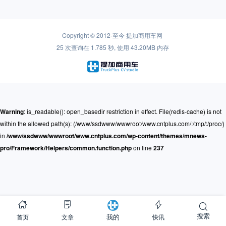
Copyright © 2012-至今
提加商用车网
25 次查询在 1.785 秒, 使用 43.20MB 内存
Warning
: is_readable(): open_basedir restriction in effect. File(redis-cache) is not
within the allowed path(s): (/www/ssdwww/wwwroot/www.cntplus.com/:/tmp/:/proc/)
in
/www/ssdwww/wwwroot/www.cntplus.com/wp-content/themes/mnews-
pro/Framework/Helpers/common.function.php
on line
237
搜索
首页
文章
快讯
我的