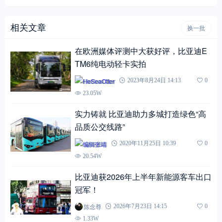
相关文章
换一批
在欧洲媒体评测中大获好评，比亚迪E
TM6纯电动轻卡实拍
HeSeaOtter
2023年8月24日 14:13
0
23.05W
实力铸就 比亚迪助力多城打造绿色“高
品质公交线路”
编辑张靖
2020年11月25日 10:39
0
20.54W
比亚迪获2026年上半年新能源客车出口
冠军！
陈念尊
2026年7月23日 14:15
0
1.33W