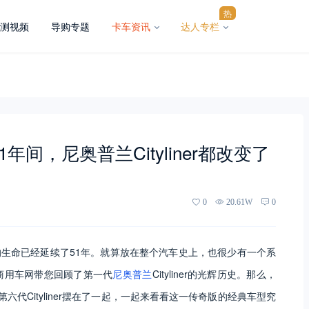
热
测视频
导购专题
卡车资讯
达人专栏
间，尼奥普兰Cityliner都改变了
0
20.61W
0
系列客车的生命已经延续了51年。就算放在整个汽车史上，也很少有一个系
商用车网带您回顾了第一代
尼奥普兰
Cityliner的光辉历史。那么，
的第六代Cityliner摆在了一起，一起来看看这一传奇版的经典车型究