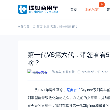
火
首页
本站独家
评
当前位置：
首页
-
文章
-
客车
，
科技科普
-
正文
第一代VS第六代，带您看看51年
啥？
HeSeaOtter
客车
,
科技科普
2022年2月27日 22:57
从1971年诞生至今，
尼奥普兰
Cityliner
列车型能持续进化如此之久。在之前的文章里，提加
在今天的文章中，我们有幸将第一代Cityliner和最新