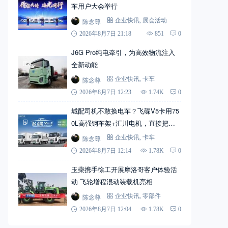
车用户大会举行
陈念尊
企业快讯
,
展会活动
2026年8月7日 21:18
851
0
J6G Pro纯电牵引，为高效物流注入
全新动能
陈念尊
企业快讯
,
卡车
2026年8月7日 12:23
1.74K
0
城配司机不敢换电车？飞碟V5卡用75
0L高强钢车架+汇川电机，直接把信
心拉满
陈念尊
企业快讯
,
卡车
2026年8月7日 12:14
1.78K
0
玉柴携手徐工开展摩洛哥客户体验活
动 飞轮增程混动装载机亮相
陈念尊
企业快讯
,
零部件
2026年8月7日 12:04
1.78K
0