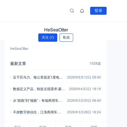
登录
HeSeaOtter
关注
(7)
私信
HeSeaOtter
最新文章
1028篇
近千匹马力、每公里低至1度电！
2026年6月12日 09:40
乘龙翼威5超能版深度解析
数据定义产品，制造兑现需求:菱势
2026年4月2日 18:19
与多拉的“双向奔赴”
从“跟跑”到“领跑”：奇瑞商用车以F
2026年3月30日 08:40
SCV计划重新定义行业规则
不拼数字拼信任，江淮商用车用6
2026年3月28日 18:24
0年“笨功夫”托起用户创富路
关注
粉丝
喜欢
浏览