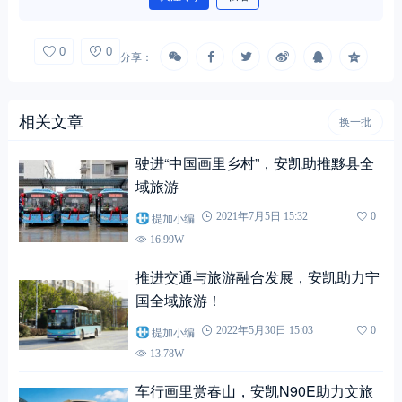
0
0
分享：
相关文章
换一批
驶进“中国画里乡村”，安凯助推黟县全
域旅游
提加小编
2021年7月5日 15:32
0
16.99W
推进交通与旅游融合发展，安凯助力宁
国全域旅游！
提加小编
2022年5月30日 15:03
0
13.78W
车行画里赏春山，安凯N90E助力文旅