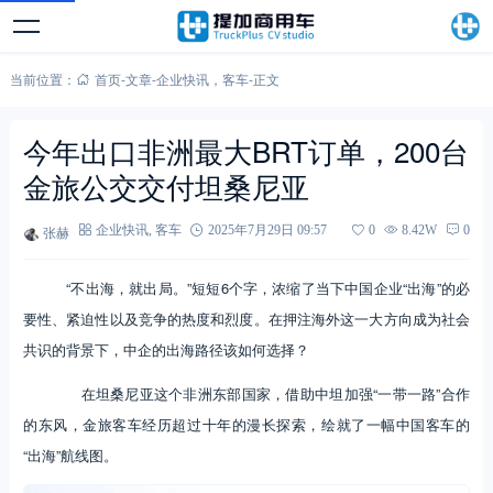
当前位置：
首页
-
文章
-
企业快讯
，
客车
-
正文
今年出口非洲最大BRT订单，200台
金旅公交交付坦桑尼亚
张赫
企业快讯
,
客车
2025年7月29日 09:57
0
8.42W
0
“不出海，就出局。”短短6个字，浓缩了当下中国企业“出海”的必
要性、紧迫性以及竞争的热度和烈度。在押注海外这一大方向成为社会
共识的背景下，中企的出海路径该如何选择？
在坦桑尼亚这个非洲东部国家，借助中坦加强“一带一路”合作
的东风，金旅客车经历超过十年的漫长探索，绘就了一幅中国客车的
“出海”航线图。