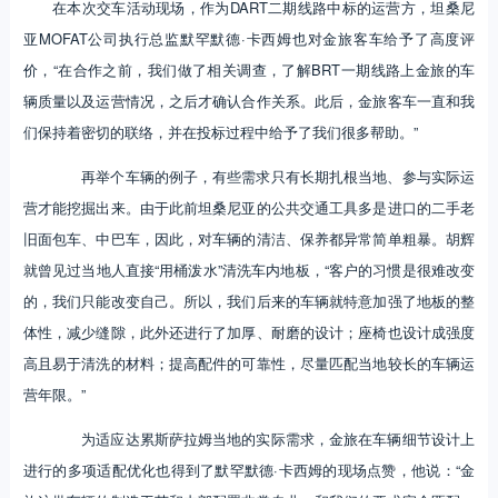
在本次交车活动现场，作为DART二期线路中标的运营方，坦桑尼
亚MOFAT公司执行总监默罕默德·卡西姆也对金旅客车给予了高度评
价，“在合作之前，我们做了相关调查，了解BRT一期线路上金旅的车
辆质量以及运营情况，之后才确认合作关系。此后，金旅客车一直和我
们保持着密切的联络，并在投标过程中给予了我们很多帮助。”
再举个车辆的例子，有些需求只有长期扎根当地、参与实际运
营才能挖掘出来。由于此前坦桑尼亚的公共交通工具多是进口的二手老
旧面包车、中巴车，因此，对车辆的清洁、保养都异常简单粗暴。胡辉
就曾见过当地人直接“用桶泼水”清洗车内地板，“客户的习惯是很难改变
的，我们只能改变自己。所以，我们后来的车辆就特意加强了地板的整
体性，减少缝隙，此外还进行了加厚、耐磨的设计；座椅也设计成强度
高且易于清洗的材料；提高配件的可靠性，尽量匹配当地较长的车辆运
营年限。”
为适应达累斯萨拉姆当地的实际需求，金旅在车辆细节设计上
进行的多项适配优化也得到了默罕默德·卡西姆的现场点赞，他说：“金