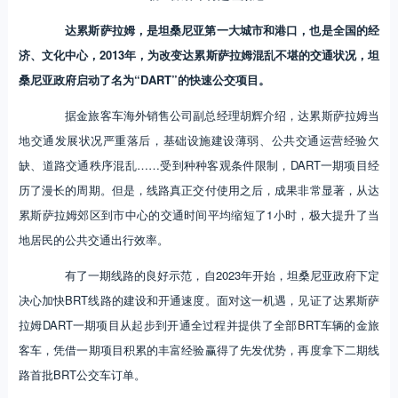
达累斯萨拉姆，是坦桑尼亚第一大城市和港口，也是全国的经
济、文化中心，2013年，为改变达累斯萨拉姆混乱不堪的交通状况，坦
桑尼亚政府启动了名为“DART”的快速公交项目。
据金旅客车海外销售公司副总经理胡辉介绍，达累斯萨拉姆当
地交通发展状况严重落后，基础设施建设薄弱、公共交通运营经验欠
缺、道路交通秩序混乱……受到种种客观条件限制，DART一期项目经
历了漫长的周期。但是，线路真正交付使用之后，成果非常显著，从达
累斯萨拉姆郊区到市中心的交通时间平均缩短了1小时，极大提升了当
地居民的公共交通出行效率。
有了一期线路的良好示范，自2023年开始，坦桑尼亚政府下定
决心加快BRT线路的建设和开通速度。面对这一机遇，见证了达累斯萨
拉姆DART一期项目从起步到开通全过程并提供了全部BRT车辆的金旅
客车，凭借一期项目积累的丰富经验赢得了先发优势，再度拿下二期线
路首批BRT公交车订单。