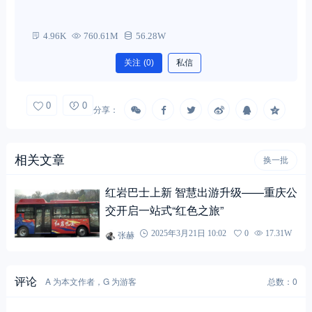
4.96K
760.61M
56.28W
关注
(0)
私信
0
0
分享：
相关文章
换一批
红岩巴士上新 智慧出游升级——重庆公
交开启一站式“红色之旅”
张赫
2025年3月21日 10:02
0
17.31W
评论
A 为本文作者，G 为游客
总数：0