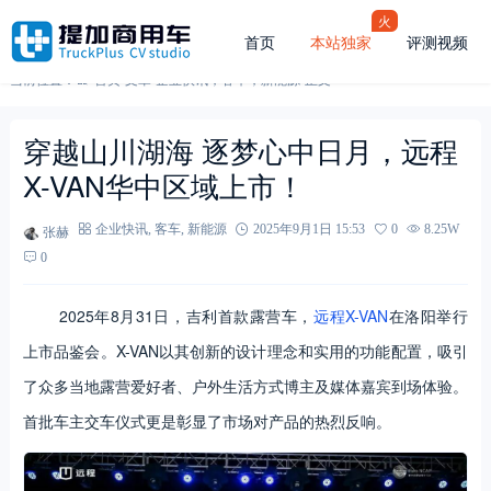
火
首页
本站独家
评测视频
当前位置：
首页
-
文章
-
企业快讯
，
客车
，
新能源
-
正文
穿越山川湖海 逐梦心中日月，远程
X-VAN华中区域上市！
张赫
企业快讯
,
客车
,
新能源
2025年9月1日 15:53
0
8.25W
0
2025年8月31日，吉利首款露营车，
远程X-VAN
在洛阳举行
上市品鉴会。X-VAN以其创新的设计理念和实用的功能配置，吸引
了众多当地露营爱好者、户外生活方式博主及媒体嘉宾到场体验。
首批车主交车仪式更是彰显了市场对产品的热烈反响。