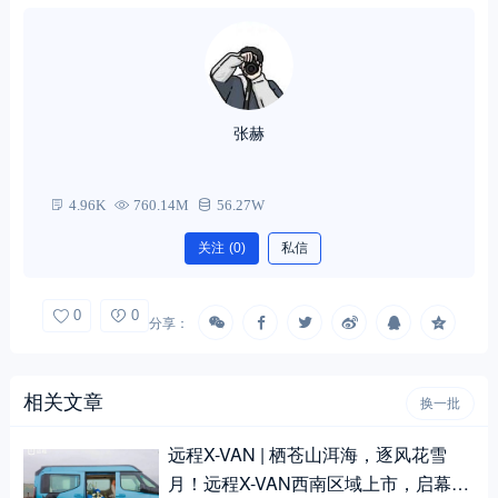
张赫
4.96K
760.14M
56.27W
关注
(0)
私信
0
0
分享：
相关文章
换一批
远程X-VAN | 栖苍山洱海，逐风花雪
月！远程X-VAN西南区域上市，启幕移