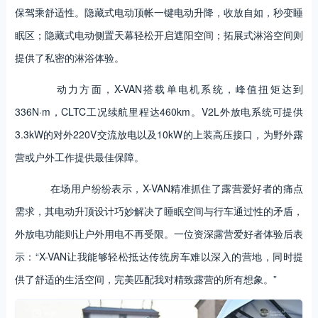
保驾乘舒适性。隐藏式电动顶帐一键电动升降，收放自如，秒变睡
眠区；隐藏式电动侧置天幕轻松开启遮阳空间；拓展式淋浴空间则
提供了私密的淋浴体验。
动力方面，X-VAN搭载单电机系统，峰值扭矩达到
336N·m，CLTC工况续航里程达460km。V2L外放电系统可提供
3.3kW的对外220V交流放电以及10kW的上装高压接口，为野外露
营或户外工作提供最佳保障。
在场用户纷纷表示，X-VAN精准抓住了露营爱好者的痛点
需求，其电动升顶设计巧妙解决了睡眠空间与行车通过性的矛盾，
外放电功能则让户外用电不再受限。一位资深露营爱好者体验后表
示：“X-VAN让我能够轻松抵达传统房车难以深入的营地，同时提
供了舒适的生活空间，完美匹配我对精致露营的所有想象。”