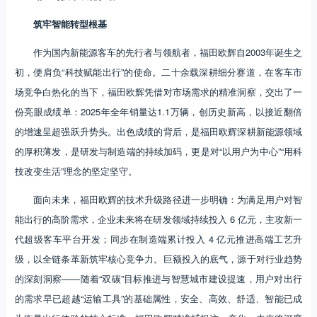
筑牢智能转型根基
作为国内新能源客车的先行者与领航者，福田欧辉自2003年诞生之
初，便肩负“科技赋能出行”的使命。二十余载深耕细分赛道，在客车市
场竞争白热化的当下，福田欧辉凭借对市场需求的精准洞察，交出了一
份亮眼成绩单：2025年全年销量达1.1万辆，创历史新高，以接近翻倍
的增速呈超强跃升势头。出色成绩的背后，是福田欧辉深耕新能源领域
的厚积薄发，是研发与制造端的持续加码，更是对“以用户为中心”“用科
技改变生活”理念的坚定坚守。
面向未来，福田欧辉的技术升级路径进一步明确：为满足用户对智
能出行的高阶需求，企业未来将在研发领域持续投入 6 亿元，主攻新一
代超级客车平台开发；同步在制造端累计投入 4 亿元推进高端工艺升
级，以全链条革新筑牢核心竞争力。巨额投入的底气，源于对行业趋势
的深刻洞察——随着“双碳”目标推进与智慧城市建设提速，用户对出行
的需求早已超越“运输工具”的基础属性，安全、高效、舒适、智能已成