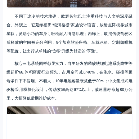
不同于冰冷的技术堆砌，欧辉智能巴士注重科技与人文的深度融
合。外观上，它延续福田“银河格栅”家族设计语言，放射点阵模拟城市
星轨，灵动小巧的车身可轻松融入街巷肌理；内饰上，取消传统驾驶区
后释放的空间被充分利用，9个加宽软垫座椅、车载冰箱、定制咖啡机
等配置，让出行从单纯的“位移”升级为舒适的“享受”。
核心三电系统同样彰显实力：自主研发的磷酸铁锂电池系统防护等
级超IP68.体积密度行业领先，占用空间减少40%，在泡水、碰撞等极
端条件下不冒烟、不着火，10年电池容量衰减低于20%；中央集成式电
驱桥采用模块化设计，传动效率高达97%以上，减速器寿命超80万公
里，大幅降低后期维护成本。