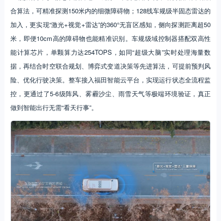
合算法，可精准探测150米内的细微障碍物；128线车规级半固态雷达的
加入，更实现“激光+视觉+雷达”的360°无盲区感知，侧向探测距离超50
米，即便10cm高的障碍物也能精准识别。车规级域控制器搭配双高性
能计算芯片，单颗算力达254TOPS，如同“超级大脑”实时处理海量数
据，再结合时空联合规划、博弈式变道决策等先进算法，可提前预判风
险、优化行驶决策。整车接入福田智能云平台，实现运行状态全流程监
控，更通过了5-6级阵风、雾霾沙尘、雨雪天气等极端环境验证，真正
做到智能出行无需“看天行事”。