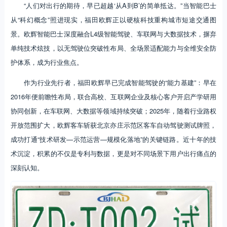
“人们对出行的期待，早已超越‘从A到B’的简单抵达。”当智能巴士
从“科幻概念”照进现实，福田欧辉正以硬核科技重构城市短途交通图
景。欧辉智能巴士深度融合L4级智能驾驶、车联网与大数据技术，摒弃
单纯技术炫技，以无驾驶位突破性布局、全场景适配能力与全维安全防
护体系，成为行业焦点。
作为行业先行者，福田欧辉早已完成智能驾驶的“能力基建”：早在
2016年便前瞻性布局，联合高校、互联网企业及核心客户开启产学研用
协同创新，在车联网、大数据等领域持续突破；2025年，随着行业路权
开放范围扩大，欧辉客车斩获北京亦庄示范区客车自动驾驶测试牌照，
成功打通“技术研发—示范运营—规模化落地”的关键链路。近十年的技
术沉淀，积累的不仅是专利与数据，更是对不同场景下用户出行痛点的
深刻认知。