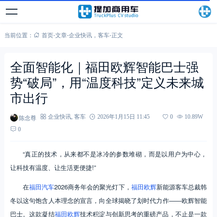
当前位置：
首页
-
文章
-
企业快讯
，
客车
-
正文
全面智能化｜福田欧辉智能巴士强
势“破局”，用“温度科技”定义未来城
市出行
陈念尊
企业快讯
,
客车
2026年1月15日 11:45
0
10.89W
0
“真正的技术，从来都不是冰冷的参数堆砌，而是以用户为中心，
让科技有温度、让生活更便捷!”
在
福田汽车
2026商务年会的聚光灯下，
福田欧辉
新能源客车总裁韩
冬以这句饱含人本理念的宣言，向全球揭晓了划时代力作——欧辉智能
巴士。这款凝结
福田欧辉
技术积淀与创新思考的重磅产品，不止是一款