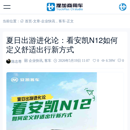
当前位置：
首页
-
文章
-
企业快讯
，
客车
-
正文
夏日出游进化论：看安凯N12如何
定义舒适出行新方式
陈念尊
企业快讯
,
客车
2026年5月19日 11:07
0
6.59W
0