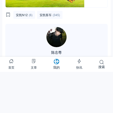
安凯N12
(6)
安凯客车
(345)
陈念尊
2.89K
152.74M
31.89W
搜索
首页
文章
快讯
我的
关注
(1)
私信
0
0
分享：
相关文章
换一批