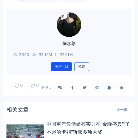
陈念尊
2.90K
153.13M
32.01W
关注
(1)
私信
0
0
分享：
相关文章
换一批
中国重汽凭借硬核实力在“金蜂盛典”“了
不起的卡姐”斩获多项大奖