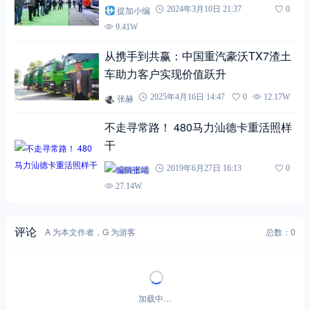
提加小编
2024年3月10日 21:37
0
9.41W
从携手到共赢：中国重汽豪沃TX7渣土
车助力客户实现价值跃升
张赫
2025年4月16日 14:47
0
12.17W
不走寻常路！ 480马力汕德卡重活照样
干
编辑张靖
2019年6月27日 16:13
0
27.14W
评论
A 为本文作者，G 为游客
总数：0
加载中…