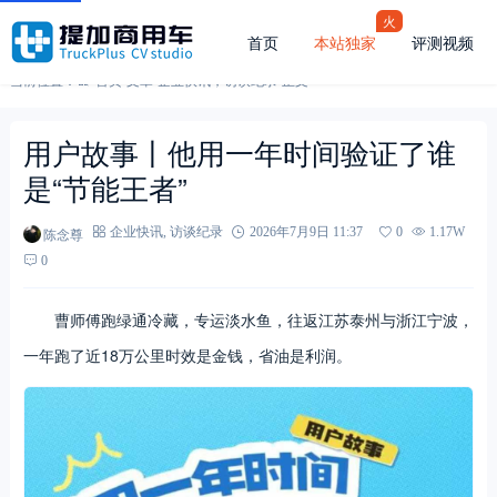
火
首页
本站独家
评测视频
当前位置：
首页
-
文章
-
企业快讯
，
访谈纪录
-
正文
用户故事丨他用一年时间验证了谁
是“节能王者”
陈念尊
企业快讯
,
访谈纪录
2026年7月9日 11:37
0
1.17W
0
曹师傅跑绿通冷藏，专运淡水鱼，往返江苏泰州与浙江宁波，
一年跑了近18万公里时效是金钱，省油是利润。