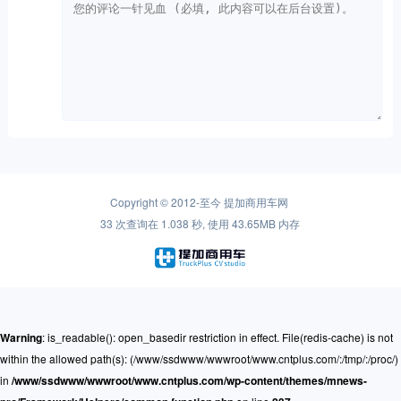
Copyright © 2012-至今
提加商用车网
33 次查询在 1.038 秒, 使用 43.65MB 内存
Warning
: is_readable(): open_basedir restriction in effect. File(redis-cache) is not
within the allowed path(s): (/www/ssdwww/wwwroot/www.cntplus.com/:/tmp/:/proc/)
in
/www/ssdwww/wwwroot/www.cntplus.com/wp-content/themes/mnews-