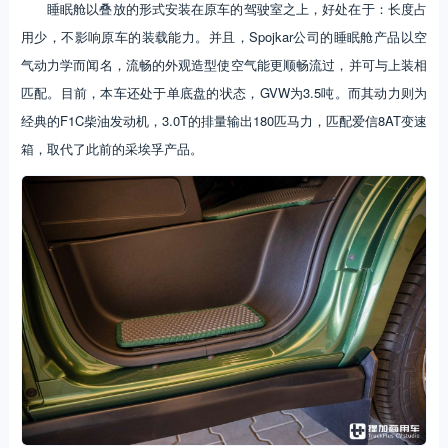
睡眠舱以叠放的形式安装在原车的驾驶室之上，好处在于：长度占
用少，不影响原车的装载能力。并且，Spojkar公司的睡眠舱产品以空
气动力学而闻名，流畅的外观造型使空气能更顺畅流过，并可与上装相
匹配。目前，本车还处于单底盘的状态，GVW为3.5吨。而其动力则为
经典的F1C柴油发动机，3.0T的排量输出180匹马力，匹配爱信8AT变速
箱，取代了此前的采埃孚产品。