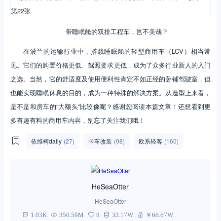
带睡眠舱的双排工程车，岂不美哉？
在波兰的运输行业中，搭载睡眠舱的轻型商用车（LCV）相当常
见。它们的购置价格更低、驾照要求更低，成为了众多行业新人的入门
之选。当然，它的舒适度及使用便利性肯定不如正经的卧铺驾驶室，但
也能实现睡眠休息的目的，成为一种特殊的解决方案。从造型上来看，
是不是和房车的“大额头”比较像呢？感谢您阅读本篇文章！还想看到更
多有趣有料的商用车内容，别忘了关注我们哦！
依维柯daily
(27)
卡车改装
(98)
欧系轻客
(160)
HeSeaOtter
HeSeaOtter
1.03K
350.59M
8
32.17W
￥66.67W