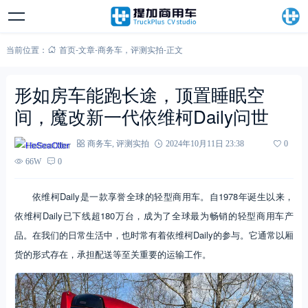
当前位置：
首页
-
文章
-
商务车
，
评测实拍
-
正文
形如房车能跑长途，顶置睡眠空
间，魔改新一代依维柯Daily问世
HeSeaOtter
商务车
,
评测实拍
2024年10月11日 23:38
0
66W
0
依维柯Daily是一款享誉全球的轻型商用车。自1978年诞生以来，
依维柯Daily已下线超180万台，成为了全球最为畅销的轻型商用车产
品。在我们的日常生活中，也时常有着依维柯Daily的参与。它通常以厢
货的形式存在，承担配送等至关重要的运输工作。