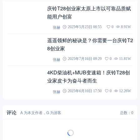
庆铃T28创业家太原上市以可靠品质赋
能用户创富
张赫
2025年5月25日 08:55
0
8.91W
遥遥领鲜的秘诀是？你需要一台庆铃T2
8创业家
张赫
2025年7月16日 09:29
0
11.81W
4KD柴油机+MUB变速箱！庆铃T28创
业家皮卡为奋斗者而生
张赫
2025年6月10日 17:50
0
12.26W
评论
A 为本文作者，G 为游客
总数：0