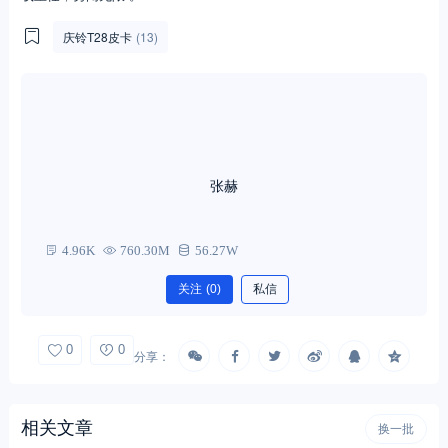
庆铃T28皮卡
(13)
张赫
4.96K
760.30M
56.27W
关注
(0)
私信
0
0
分享：
相关文章
换一批