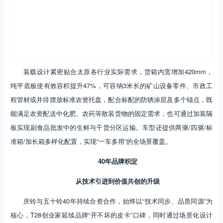
装载设计紧密贴合太原各行业实际需求，货箱内宽增加420mm，
纯平底板使有效容积提升47%，可容纳3米长的矿山设备零件、市政工
程管材或并排摆放标准农资托盘，配合标配的防锈涂层及多个锚点，既
能满足农资配送中化肥、农药等散装货物的固定需求，也可通过加装隔
板实现副食品批发中的生鲜与干货分区运输。车型还提供两驱/四驱/标
准箱/加长箱多样化配置，实现“一车多用”的全场景覆盖。
40年品牌积淀
从技术引进到价值共创的升级
庆铃与五十铃40年持续合资合作，始终以“技术同步、品质同源”为
核心，T28创业家延续品牌“开不坏的皮卡”口碑，同时通过场景化设计