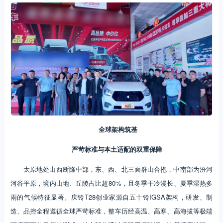
全球架构筑基
严苛标准与本土适配的双重保障
太原地处山西断隆中部，东、西、北三面群山合抱，中南部为汾河
河谷平原，境内山地、丘陵占比超80%，且冬季干冷漫长、夏季湿热多
雨的气候特征显著。庆铃T28创业家源自五十铃IGSA架构，研发、制
造、品控全程遵循全球严苛标准，整车历经高温、高寒、高海拔等极端