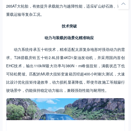
265AT大轮胎，有效提升承载能力与越障性能，适应矿山砂石路、市政
重载运输等复杂工况。
技术突破
动力与装载的场景化精准响应
动力系统传承五十铃技术，精准适配太原复杂地形对强劲动力的需
求。T28搭载庆铃五十铃2.8L排量4KD1柴油发动机，并采用国内首创
EHC技术，输出110kW最大功率与380N・m峰值扭矩，满载状态下也
可轻松爬坡。匹配的MUB大扭矩变速箱历经超400小时耐久测试，大速
比设计优化扭矩传递效率，动力损耗显著降低，即使市政施工等颠簸行
驶场景中，仍能保持稳定动力输出，兼顾强劲性能与耐用性。