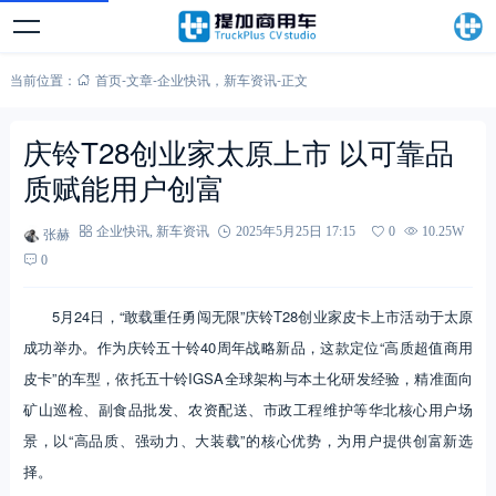
当前位置：
首页
-
文章
-
企业快讯
，
新车资讯
-
正文
庆铃T28创业家太原上市 以可靠品
质赋能用户创富
张赫
企业快讯
,
新车资讯
2025年5月25日 17:15
0
10.25W
0
5月24日，“敢载重任勇闯无限”庆铃T28创业家皮卡上市活动于太原
成功举办。作为庆铃五十铃40周年战略新品，这款定位“高质超值商用
皮卡”的车型，依托五十铃IGSA全球架构与本土化研发经验，精准面向
矿山巡检、副食品批发、农资配送、市政工程维护等华北核心用户场
景，以“高品质、强动力、大装载”的核心优势，为用户提供创富新选
择。