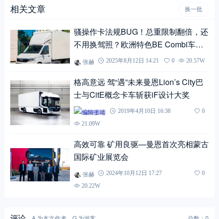
相关文章
换一批
骚操作卡法规BUG！总重限制翻倍，还
不用换驾照？欧洲特色BE Combi车型
了解一下
张赫
2025年8月12日 14:21
0
20.57W
格高意远 驾“遇”未来曼恩Lion’s City巴
士与CitE概念卡车斩获iF设计大奖
编辑张靖
2019年4月10日 16:38
0
21.09W
高效可靠 矿用良驱—曼恩首次亮相蒙古
国际矿业展览会
张赫
2024年10月12日 17:27
0
20.22W
评论
A 为本文作者，G 为游客
总数：0