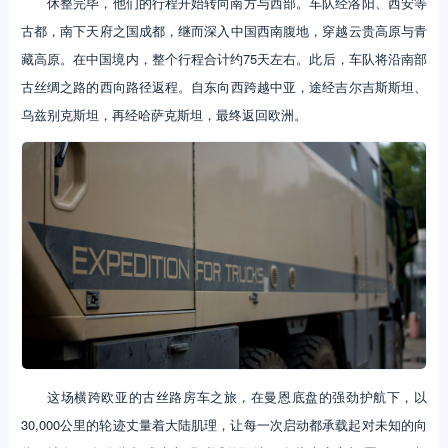
休整完毕，他们的行程开始转向南方与西部。车队经洛阳、西安等
古都，南下天府之国成都，继而深入中国西南腹地，穿越云贵高原与青
藏高原。在中国境内，整个行程合计约75天左右。此后，车队将沿南部
古丝绸之路的西向路径返程。自东向西跨越中亚，途经吉尔吉斯斯坦、
乌兹别克斯坦，再经哈萨克斯坦，最终返回欧洲。
这场横跨欧亚的古丝路房车之旅，在曼恩底盘的强劲护航下，以
30,000公里的轮迹丈量着大陆肌理，让每一次启动都承载起对未知的向