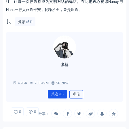
往，让每一次停靠都成为文明对话的驿站。在此也衷心祝愿Nancy与
Hans一行人旅途平安，轮辙所至，皆是坦途。
曼恩
(51)
张赫
4.96K
760.49M
56.28W
关注
(0)
私信
0
0
分享：