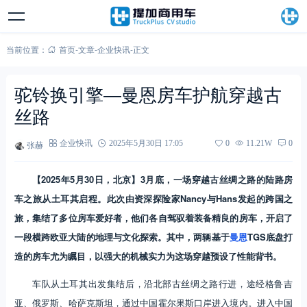
当前位置：
首页
-
文章
-
企业快讯
-
正文
驼铃换引擎—曼恩房车护航穿越古
丝路
张赫
企业快讯
2025年5月30日 17:05
0
11.21W
0
【2025年
5
月
30
日，
北京
】3月底，一场穿越古丝绸之路的陆路房
车之旅从土耳其启程。此次由资深探险家Nancy与Hans发起的跨国之
旅，集结了多位房车爱好者，他们各自驾驭着装备精良的房车，开启了
一段横跨欧亚大陆的地理与文化探索。其中，两辆基于
曼恩
TGS底盘打
造的房车尤为瞩目，以强大的机械实力为这场穿越预设了性能背书。
车队从土耳其出发集结后，沿北部古丝绸之路行进，途经格鲁吉
亚、俄罗斯、哈萨克斯坦，通过中国霍尔果斯口岸进入境内。进入中国