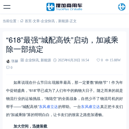
当前位置：
首页
-
文章
-
企业快讯
，
新能源
-
正文
“618”最强“城配高铁”启动，加减乘
除一部搞定
张赫
企业快讯
,
新能源
2025年6月20日 16:54
0
15.88W
0
如果说现在什么节日出现频率最高，那一定要数“购物节”！作为年
中促销盛典，“618”早已成为了人们年中的购物大日子。随之而来的就是
物流行业的运输挑战，“海陆空”的全面战备，自然少不了物流司机的好
帮手——“城配高铁”
东风睿立达
的帮助。一台
东风睿立达
真正把卡友们
的“加减乘除”算的明明白白，让卡友们的致富之路愈加通畅。
加大空间，迅捷装载