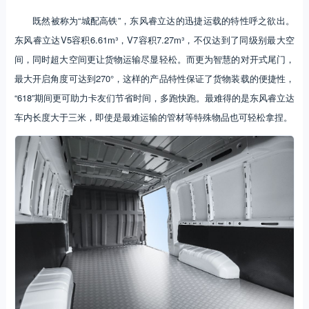
既然被称为“城配高铁”，东风睿立达的迅捷运载的特性呼之欲出。
东风睿立达V5容积6.61m³，V7容积7.27m³，不仅达到了同级别最大空
间，同时超大空间更让货物运输尽显轻松。而更为智慧的对开式尾门，
最大开启角度可达到270°，这样的产品特性保证了货物装载的便捷性，
“618”期间更可助力卡友们节省时间，多跑快跑。最难得的是东风睿立达
车内长度大于三米，即使是最难运输的管材等特殊物品也可轻松拿捏。