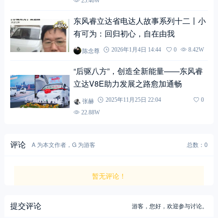
25.46W
东风睿立达省电达人故事系列十二丨小
有可为：回归初心，自在由我
陈念尊
2026年1月4日 14:44
0
8.42W
“后驱八方”，创造全新能量——东风睿
立达V8E助力发展之路愈加通畅
张赫
2025年11月25日 22:04
0
22.88W
评论
A 为本文作者，G 为游客
总数：0
暂无评论！
提交评论
游客，
您好，欢迎参与讨论。