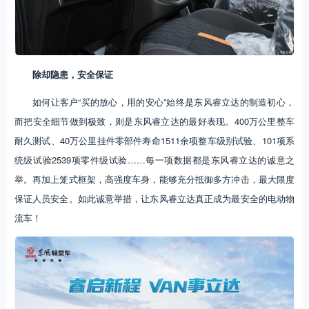
除却隐患，安全保证
如何让客户“买的放心，用的安心”始终是东风睿立达的制造初心，
而把安全细节做到极致，则是东风睿立达的最好表现。400万公里整车
耐久测试、40万公里挂件零部件寿命1511余项整车级别试验、101项系
统级试验2539项零件级试验……每一项数据都是东风睿立达的诚意之
举。再加上笼式框架，高强度车身，能够充分抵御多方冲击，最大限度
保证人员安全。如此诚意举措，让东风睿立达真正成为最安全的电动物
流车！