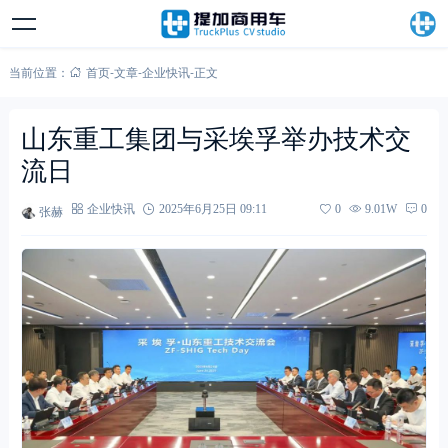
当前位置：
首页
-
文章
-
企业快讯
-
正文
山东重工集团与采埃孚举办技术交
流日
张赫
企业快讯
2025年6月25日 09:11
0
9.01W
0