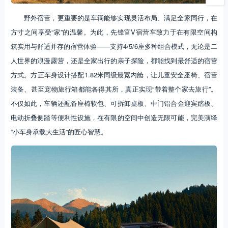
野外宿营，更重要的是车辆能够实现灵活布局、满足全家同行，在
方寸之间享受“家”的温馨。为此，先锋官V宿营车致力于在有限空间构
筑实用与舒适并存的宿营体验——支持4/5/6座多种组合模式，无论是二
人世界的浪漫露营，还是全家出行的亲子探险，都能找到最舒适的宿营
方式。方正车身设计搭配1.82米同级最宽内舱，让儿童安全座椅、宿营
装备、甚至宠物旅行箱都能各得其所，真正实现“带着整个家去旅行”。
不仅如此，车辆还配备座椅软包、可拆卸桌板、中门铝合金迎宾踏板、
电动折叠侧踏等便利性设施，在有限的空间中创造无限可能，完美演绎
“小车身承载大生活”的匠心智慧。