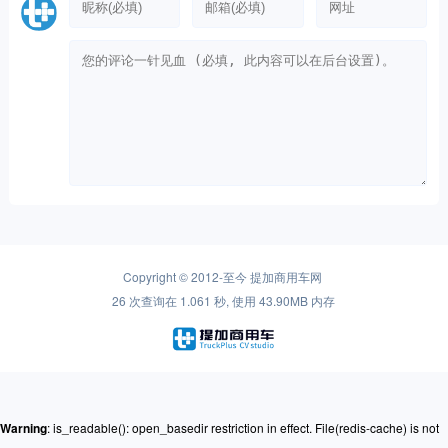
Copyright © 2012-至今
提加商用车网
26 次查询在 1.061 秒, 使用 43.90MB 内存
Warning
: is_readable(): open_basedir restriction in effect. File(redis-cache) is not