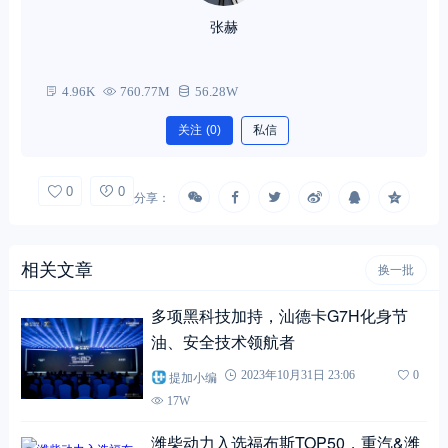
张赫
4.96K
760.77M
56.28W
关注
(0)
私信
0
0
分享：
相关文章
换一批
多项黑科技加持，汕德卡G7H化身节
油、安全技术领航者
提加小编
2023年10月31日 23:06
0
17W
潍柴动力入选福布斯TOP50，重汽&潍