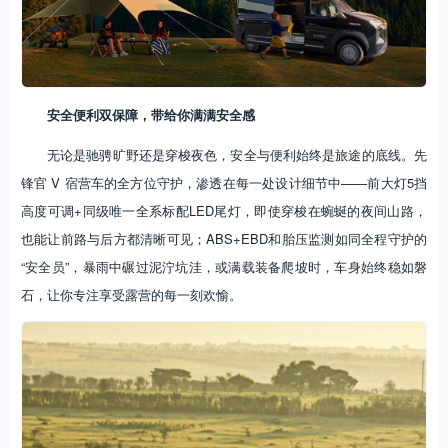
安全便利双保障，带给你满满安全感
无论是驰骋旷野还是穿梭夜色，安全与便利始终是旅途的底线。先
锋官 V 宿营车的全方位守护，渗透在每一处设计细节中——前大灯5挡
高度可调+同级唯一全系标配LED尾灯，即使穿梭在蜿蜒的夜间山路，
也能让前路与后方都清晰可见；ABS+EBD和胎压监测如同全程守护的
“安全员”，暴雨中碾过泥泞坑洼，或满载装备爬坡时，车身始终稳如磐
石，让你专注享受露营的每一刻欢愉。