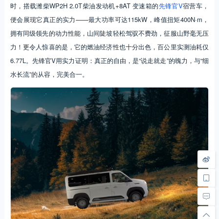
时，搭载潍柴WP2H 2.0T柴油发动机+8AT 变速箱的
先锋官V
宿营车，
便会展现它真正的实力——最大功率可达115kW，峰值扭矩400N·m，
拥有同级领先的动力性能，山间陡坡轻松驾驭不费劲，征服山野毫无压
力！更令人惊喜的是，它的燃油经济性也十分出色，百公里实测油耗仅
6.77L。先锋官V用实力证明：真正的自由，是“说走就走”的魄力，与“细
水长流”的从容，完美合一。