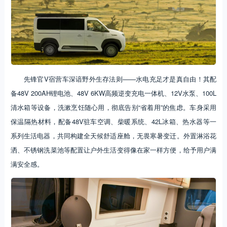
先锋官V宿营车深谙野外生存法则——水电充足才是真自由！其配
备48V 200AH锂电池、48V 6KW高频逆变充电一体机、12V水泵、100L
清水箱等设备，洗漱烹饪随心用，彻底告别“省着用”的焦虑。车身采用
保温隔热材料，配备48V驻车空调、柴暖系统、42L冰箱、热水器等一
系列生活电器，共同构建全天候舒适座舱，无畏寒暑变迁。外置淋浴花
洒、不锈钢洗菜池等配置让户外生活变得像在家一样方便，给予用户满
满安全感。