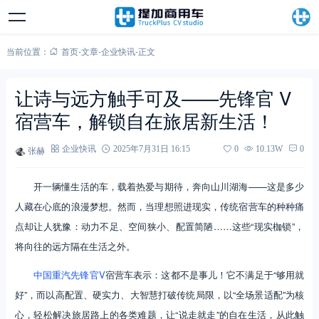
当前位置：
首页
-
文章
-
企业快讯
-
正文
让诗与远方触手可及——先锋官 V
宿营车，解锁自在旅居新生活！
张赫
企业快讯
2025年7月31日 16:15
0
10.13W
0
开一辆懂生活的车，载着热爱与期待，奔向山川湖海——这是多少
人藏在心底的浪漫梦想。然而，当理想照进现实，传统宿营车的种种痛
点却让人犹豫：动力不足、空间狭小、配置简陋……这些“现实枷锁”，
将向往的远方隔在生活之外。
中国重汽
先锋官V
宿营车表示：这都不是事儿！它不满足于“够用就
好”，而以高配置、硬实力、大智慧打破传统局限，以“全场景适配”为核
心，轻松解决旅居路上的各类难题，让“说走就走”的自在生活，从此触