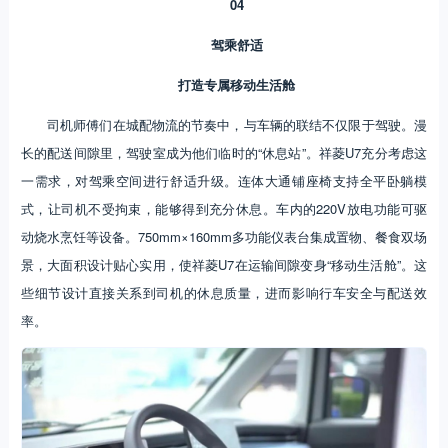
04
驾乘舒适
打造专属移动生活舱
司机师傅们在城配物流的节奏中，与车辆的联结不仅限于驾驶。漫
长的配送间隙里，驾驶室成为他们临时的“休息站”。祥菱U7充分考虑这
一需求，对驾乘空间进行舒适升级。连体大通铺座椅支持全平卧躺模
式，让司机不受拘束，能够得到充分休息。车内的220V放电功能可驱
动烧水烹饪等设备。750mm×160mm多功能仪表台集成置物、餐食双场
景，大面积设计贴心实用，使祥菱U7在运输间隙变身“移动生活舱”。这
些细节设计直接关系到司机的休息质量，进而影响行车安全与配送效
率。