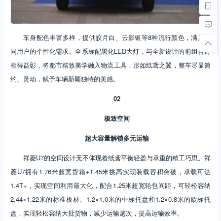
车身配色丰富多样，提供皎月白、云影银等8种流行颜色，满足不
同用户的个性化需求。全系标配黑化LED大灯，与全新设计的前组合灯
相得益彰，将都市精致美学融入物流工具，形如纸鸢之翼，整车尽显简
约、灵动，赋予车辆新颖独特的美感。
02
极致空间
超大容量解锁多元运输
祥菱U7的空间设计无不体现着纸鸢平衡轻盈与承重的精工巧思。祥
菱U7拥有1.76米超宽货箱+1.45米挑高实现装载容积突破，承载可达
1.4T+，实现空间利用最大化，配合1.25米超宽轮包间距，可轻松容纳
2.44×1.22米的标准板材、1.2×1.0米的中标托盘和1.2×0.8米的欧标托
盘，实现轻松容纳大批货物，减少运输趟次，提高运输效率。