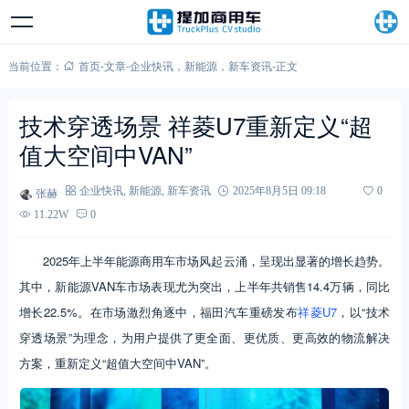
当前位置：
首页
-
文章
-
企业快讯
，
新能源
，
新车资讯
-
正文
技术穿透场景 祥菱U7重新定义“超
值大空间中VAN”
张赫
企业快讯
,
新能源
,
新车资讯
2025年8月5日 09:18
0
11.22W
0
2025年上半年能源商用车市场风起云涌，呈现出显著的增长趋势。
其中，新能源VAN车市场表现尤为突出，上半年共销售14.4万辆，同比
增长22.5%。在市场激烈角逐中，福田汽车重磅发布
祥菱U7
，以“技术
穿透场景”为理念，为用户提供了更全面、更优质、更高效的物流解决
方案，重新定义“超值大空间中VAN”。