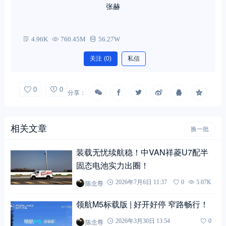
张赫
4.96K
760.45M
56.27W
关注
(0)
私信
0
0
分享：
相关文章
换一批
装载无忧续航稳！中VAN祥菱U7配半
固态电池实力出圈！
陈念尊
2026年7月6日 11:37
0
5.07K
领航M5标载版 | 好开好停 窄路畅行！
陈念尊
2026年3月30日 13:54
0