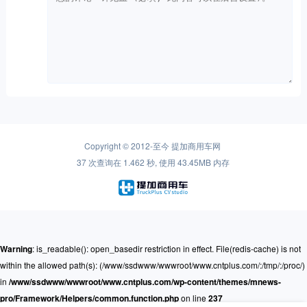
Copyright © 2012-至今
提加商用车网
37 次查询在 1.462 秒, 使用 43.45MB 内存
Warning
: is_readable(): open_basedir restriction in effect. File(redis-cache) is not
within the allowed path(s): (/www/ssdwww/wwwroot/www.cntplus.com/:/tmp/:/proc/)
in
/www/ssdwww/wwwroot/www.cntplus.com/wp-content/themes/mnews-
pro/Framework/Helpers/common.function.php
on line
237