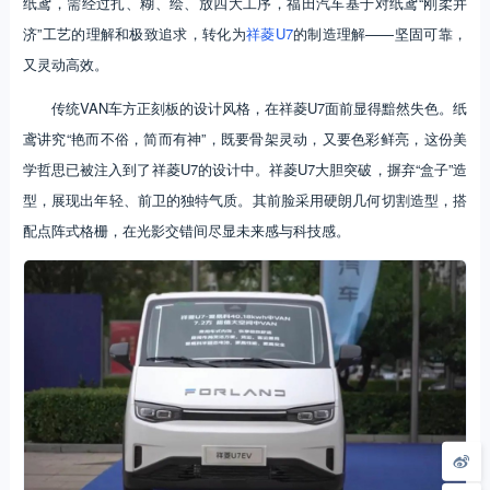
纸鸢，需经过扎、糊、绘、放四大工序，福田汽车基于对纸鸢“刚柔并
济”工艺的理解和极致追求，转化为
祥菱U7
的制造理解——坚固可靠，
又灵动高效。
传统VAN车方正刻板的设计风格，在祥菱U7面前显得黯然失色。纸
鸢讲究“艳而不俗，简而有神”，既要骨架灵动，又要色彩鲜亮，这份美
学哲思已被注入到了祥菱U7的设计中。祥菱U7大胆突破，摒弃“盒子”造
型，展现出年轻、前卫的独特气质。其前脸采用硬朗几何切割造型，搭
配点阵式格栅，在光影交错间尽显未来感与科技感。