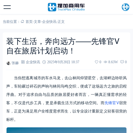
当前位置：
首页
-
文章
-
企业快讯
-
正文
装下生活，奔向远方——先锋官V
自在旅居计划启动！
张赫
企业快讯
2025年9月28日 18:37
0
8.63W
0
当你想逃离城市的车水马龙，去山林间仰望星空，去湖畔边聆听风
声，车轮碾过碎石的声响与林间鸟鸣交织，便成了这场远方之旅的启程
序曲。对于追求自由与品质的旅居爱好者而言，一辆真正懂需求的轻
客，不仅是代步工具，更是承载生活方式的移动空间。而
先锋官V
宿营
车，正是为满足用户全维度需求而生，以专业设计重新定义轻客宿营的
标杆。