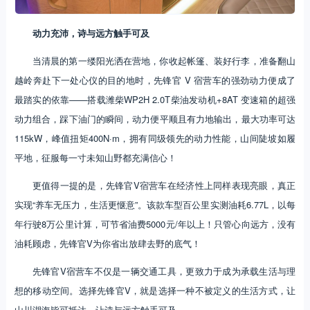
动力充沛，诗与远方触手可及
当清晨的第一缕阳光洒在营地，你收起帐篷、装好行李，准备翻山
越岭奔赴下一处心仪的目的地时，先锋官 V 宿营车的强劲动力便成了
最踏实的依靠——搭载潍柴WP2H 2.0T柴油发动机+8AT 变速箱的超强
动力组合，踩下油门的瞬间，动力便平顺且有力地输出，最大功率可达
115kW，峰值扭矩400N·m，拥有同级领先的动力性能，山间陡坡如履
平地，征服每一寸未知山野都充满信心！
更值得一提的是，先锋官V宿营车在经济性上同样表现亮眼，真正
实现“养车无压力，生活更惬意”。该款车型百公里实测油耗6.77L，以每
年行驶8万公里计算，可节省油费5000元/年以上！只管心向远方，没有
油耗顾虑，先锋官V为你省出放肆去野的底气！
先锋官V宿营车不仅是一辆交通工具，更致力于成为承载生活与理
想的移动空间。选择先锋官V，就是选择一种不被定义的生活方式，让
山川湖海皆可抵达，让诗与远方触手可及。