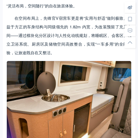
“灵活布局，空间随行”的自在旅居体验。
在空间布局上，先锋官V宿营车更是将“实用与舒适”做到极致。得
益于方正的车身结构与同级领先的 1.82m 内宽，为改装预留了充足空
间——通过模块化分区设计与人性化动线规划，将睡眠区、会客区、独
立卫浴系统、厨房区及储物空间高效整合，实现“一车多用”的全能体
验，让旅途既自在又整洁。