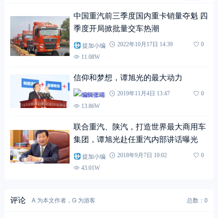
中国重汽前三季度国内重卡销量夺魁 四
季度开局掀批量交车热潮
提加小编
2022年10月17日 14:39
0
11.08W
信仰和梦想，谭旭光的最大动力
编辑张靖
2019年11月4日 13:47
0
13.86W
联合重汽、陕汽，打造世界最大商用车
集团，谭旭光赴任重汽内部讲话曝光
提加小编
2018年9月7日 10:02
0
43.01W
评论
A 为本文作者，G 为游客
总数：0