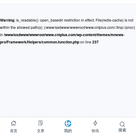
Warning
: is_readable(): open_basedir restriction in effect. File(redis-cache) is not
within the allowed path(s): (/www/ssdwww/wwwroot/www.cntplus.com/:/tmp/:/proc/)
in
/www/ssdwww/wwwroot/www.cntplus.com/wp-content/themes/mnews-
pro/Framework/Helpers/common.function.php
on line
237
搜索
首页
文章
快讯
我的