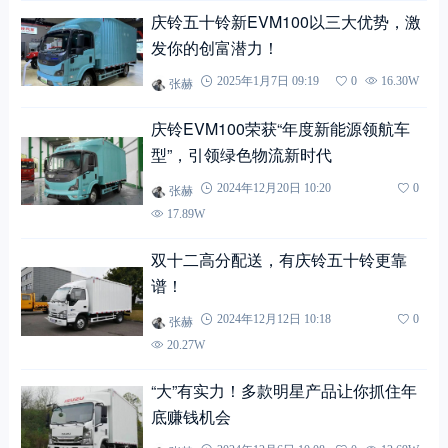
庆铃五十铃新EVM100以三大优势，激
发你的创富潜力！
张赫
2025年1月7日 09:19
0
16.30W
庆铃EVM100荣获“年度新能源领航车
型”，引领绿色物流新时代
张赫
2024年12月20日 10:20
0
17.89W
双十二高分配送，有庆铃五十铃更靠
谱！
张赫
2024年12月12日 10:18
0
20.27W
“大”有实力！多款明星产品让你抓住年
底赚钱机会