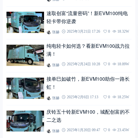
速取创富“流量密码”！新EVM100纯电
轻卡带你逆袭
张赫
2025年3月21日 17:26
0
18.32W
纯电轻卡如何选？看新EVM100战力拉
满！
张赫
2025年2月24日 10:28
0
18.09W
接单巳如破竹，新EVM100助你一路长
虹！
张赫
2025年2月6日 17:13
0
18.25W
庆铃五十铃新EVM100，城配创富的不
二之选
张赫
2025年1月20日 09:47
0
23.45W