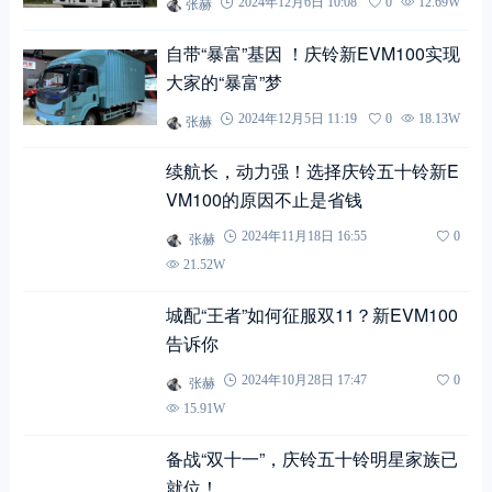
张赫
2024年12月6日 10:08
0
12.69W
自带“暴富”基因 ！庆铃新EVM100实现
大家的“暴富”梦
张赫
2024年12月5日 11:19
0
18.13W
续航长，动力强！选择庆铃五十铃新E
VM100的原因不止是省钱
张赫
2024年11月18日 16:55
0
21.52W
城配“王者”如何征服双11？新EVM100
告诉你
张赫
2024年10月28日 17:47
0
15.91W
备战“双十一”，庆铃五十铃明星家族已
就位！