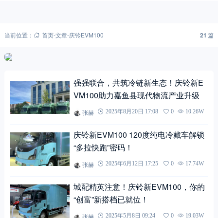
首页
本站独家
评测视频
当前位置：
首页
-
文章
-
庆铃EVM100
21
篇
强强联合，共筑冷链新生态！庆铃新E
VM100助力嘉鱼县现代物流产业升级
张赫
2025年8月20日 17:08
0
10.26W
庆铃新EVM100 120度纯电冷藏车解锁
“多拉快跑”密码！
张赫
2025年6月12日 17:25
0
17.74W
城配精英注意！庆铃新EVM100，你的
“创富”新搭档已就位！
张赫
2025年5月8日 09:24
0
19.03W