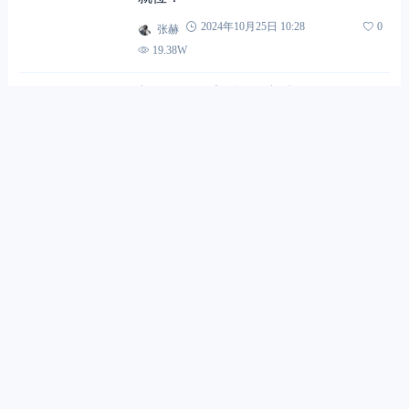
张赫
2024年10月25日 10:28
0
19.38W
新EVM100告诉运输新生代：好开的
车，不用吃“苦”！
张赫
2024年10月8日 10:04
0
19.62W
当代年轻人如何选择创富车？看完这篇
全明白
张赫
2024年9月25日 09:34
0
18.87W
秋老虎横着不走？舒心赚钱还得看EVM
100
张赫
2024年9月19日 10:27
0
21.14W