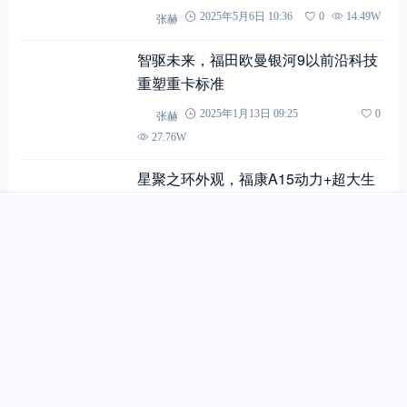
张赫
2025年5月6日 10:36
0
14.49W
智驱未来，福田欧曼银河9以前沿科技
重塑重卡标准
张赫
2025年1月13日 09:25
0
27.76W
星聚之环外观，福康A15动力+超大生
搜索
首页
文章
快讯
活舱，车里能洗漱的欧曼银河9旗舰牵
我的
引车实拍
HeSeaOtter
2024年12月10日 18:30
0
53.34W
已经加载到天涯海角了