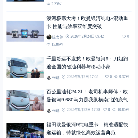
2.23W
漠河极寒大考！欧曼银河纯电+混动重
卡 性能与效率双维度突破
陈念尊
2026年2月24日 09:42
0
15.86W
千里货运不发愁！欧曼银河9：刀姐跑
遍全国的省油利器与移动小家
张赫
2025年9月2日 17:05
0
9.37W
百公里油耗24.3L！老司机李师傅：欧
曼银河9 680马力是我纵横南北的底气
张赫
2025年8月22日 17:28
0
10.85W
福田欧曼银河9纯电重卡：精准适配快
递运输，铸就绿色高效运营典范