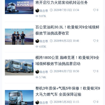
将开启引力火箭发动机转运任务
陈念尊
2026年7月13日 13:34
0
9.07K
百公里油耗30.3L！欧曼银河9全域领鲜
极效节油挑战赛收官
陈念尊
2026年6月22日 10:46
0
4.85K
横跨1800公里 巅峰竞逐！欧曼银河9全
域领鲜极效节油挑战赛启动
陈念尊
2026年6月17日 10:50
0
5.74K
整机3年质保+气瓶5年保修！欧曼银河9
大马力燃气车 全面保障运输
陈念尊
2026年5月20日 11:15
0