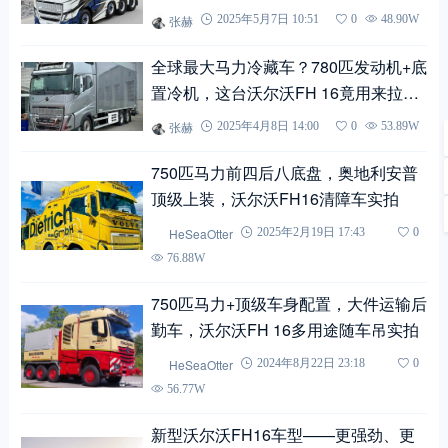
张赫
2025年5月7日 10:51
0
48.90W
全球最大马力冷藏车？780匹发动机+底
置冷机，这台沃尔沃FH 16竟用来拉腌
菜？
张赫
2025年4月8日 14:00
0
53.89W
750匹马力前四后八底盘，奥地利安普
顶级上装，沃尔沃FH16清障车实拍
HeSeaOtter
2025年2月19日 17:43
0
76.88W
750匹马力+顶级车身配置，大件运输后
勤车，沃尔沃FH 16多用途随车吊实拍
HeSeaOtter
2024年8月22日 23:18
0
56.77W
新型沃尔沃FH16车型——更强劲、更