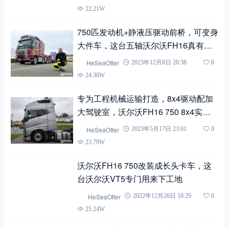
22.21W
750匹发动机+静液压驱动前桥，可变身
大件车，这台五轴沃尔沃FH16真有看
点
HeSeaOtter
2023年12月8日 20:38
0
24.30W
专为工程机械运输打造，8x4驱动配加
大驾驶室，沃尔沃FH16 750 8x4实拍
评测
HeSeaOtter
2023年5月17日 23:01
0
23.79W
沃尔沃FH16 750改装成长头卡车，这
台沃尔沃VT5专门用来下工地
HeSeaOtter
2022年12月26日 18:29
0
25.24W