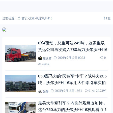
当前位置：
首页
-
文章
-
沃尔沃FH16
31
篇
8X4驱动，总重可达245吨，这家重载
货运公司再次购入780马力沃尔沃FH16
陈念尊
2026年7月10日 09:33
0
4.66K
650匹马力的“民转军”卡车？战斗力235
吨，沃尔沃FH 16军用大件牵引车实拍
张赫
2025年7月18日 13:51
0
20.73W
最美大件牵引车？内饰外观爆改加持，
这台750马力的沃尔沃FH16极具看点！