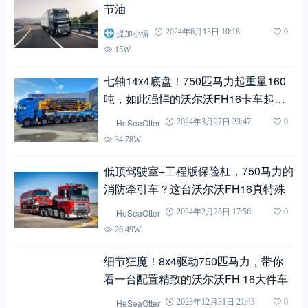
节油
提加小编
2024年6月13日 10:18
0
15W
七轴14x4底盘！750匹马力起重量160
吨，如此强悍的沃尔沃FH16卡车起重
机见过吗？
HeSeaOtter
2024年3月27日 23:47
0
34.78W
低顶驾驶室+工程版保险杠，750马力的
消防牵引车？这台沃尔沃FH16真特殊
HeSeaOtter
2024年2月25日 17:56
0
26.49W
细节狂魔！8x4驱动750匹马力，带你
看一台配置精致的沃尔沃FH 16大件车
HeSeaOtter
2023年12月31日 21:43
0