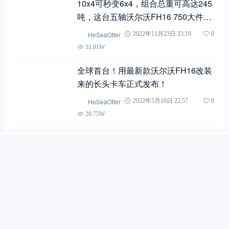
10x4可秒变6x4，组合总重可高达245
吨，这台五轴沃尔沃FH16 750大件车
不一般
HeSeaOtter
2022年11月23日 23:19
0
31.01W
全球首台！用最新款沃尔沃FH16改装
来的长头卡车正式发布！
HeSeaOtter
2022年5月16日 22:57
0
20.75W
搜索
首页
文章
快讯
我的
开始批量交付，实拍带您见识全新一代
沃尔沃FH16 750大件车的实力
HeSeaOtter
2022年3月4日 17:37
0
19.09W
750匹马力的随车吊你见过吗？这台沃
尔沃FH16太暴力了