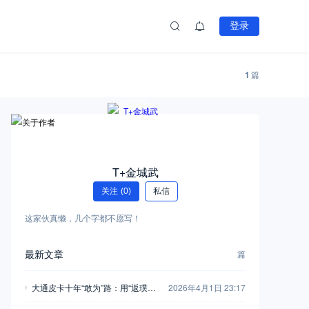
登录
1
篇
T+金城武
关注
(0)
私信
这家伙真懒，几个字都不愿写！
最新文章
篇
大通皮卡十年“敢为”路：用“返璞归
2026年4月1日 23:17
真”打破行业惯例