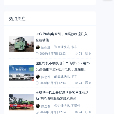
热点关注
J6G Pro纯电牵引，为高效物流注入
全新动能
陈念尊
企业快讯
,
卡车
2026年8月7日 12:23
74
0
城配司机不敢换电车？飞碟V5卡用75
0L高强钢车架+汇川电机，直接把信
心拉满
陈念尊
企业快讯
,
卡车
2026年8月7日 12:14
74
0
玉柴携手徐工开展摩洛哥客户体验活
动 飞轮增程混动装载机亮相
陈念尊
企业快讯
,
零部件
2026年8月7日 12:04
74
0