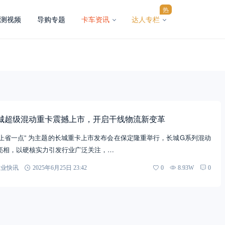
热
测视频
导购专题
卡车资讯
达人专栏
！长城超级混动重卡震撼上市，开启干线物流新变革
以 “不止省一点” 为主题的长城重卡上市发布会在保定隆重举行，长城G系列混动
亮相，以硬核实力引发行业广泛关注，…
企业快讯
2025年6月25日 23:42
0
8.93W
0