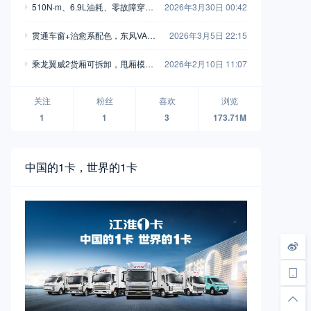
510N·m、6.9L油耗、零故障穿
2026年3月30日 00:42
越：江铃大道让“去远方”不再焦虑
贯通车窗+治愈系配色，东风VAN
2026年3月5日 22:15
家族首款焕新车曝光
乘龙翼威2货厢可拆卸，甩厢模式
2026年2月10日 11:07
撬动更高运输效率
关注
粉丝
喜欢
浏览
1
1
3
173.71M
中国的1卡，世界的1卡