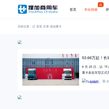
火
首页
本站独家
评
当前位置：
首页
-
文章
-
混动重卡
53.66万起
6 月 25 日，
重卡多款车型正式
T+金城武