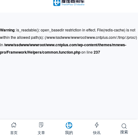
Warning
: is_readable(): open_basedir restriction in effect. File(redis-cache) is not
within the allowed path(s): (/www/ssdwww/wwwroot/www.cntplus.com/:/tmp/:/proc/)
in
/www/ssdwww/wwwroot/www.cntplus.com/wp-content/themes/mnews-
pro/Framework/Helpers/common.function.php
on line
237
搜索
首页
文章
快讯
我的