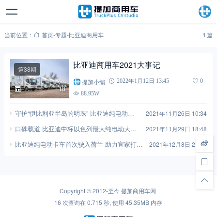
当前位置：
首页
-
专题
-
比亚迪商用车
1
篇
比亚迪商用车2021大事记
第38期
提加小编
2022年1月12日 13:45
0
18
88.95W
守护“伊比利亚半岛的明珠” 比亚迪纯电动大
2021年11月26日 10:34
巴首次驶入巴塞罗那
口碑载道 比亚迪中标以色列最大纯电动大巴
2021年11月29日 18:48
订单
比亚迪纯电动卡车首次驶入荷兰 助力宜家打造
2021年12月8日 21:08
家居物流零排放配送
Copyright © 2012-至今
提加商用车网
16 次查询在 0.715 秒, 使用 45.35MB 内存