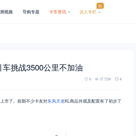
热
测视频
导购专题
卡车资讯
达人专栏
引车挑战3500公里不加油
0
37.72W
4
要上市了。前期不少卡友对
东风天龙
KL商品外观及配置有了初步了