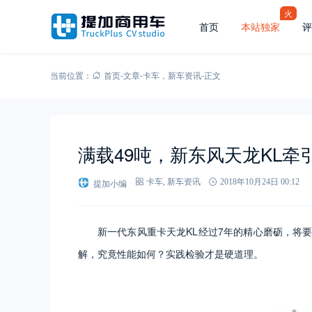
火
首页
本站独家
评
当前位置：
首页
-
文章
-
卡车
，
新车资讯
-
正文
满载49吨，新东风天龙KL牵
提加小编
卡车
,
新车资讯
2018年10月24日 00:12
新一代东风重卡天龙KL经过7年的精心磨砺，将
解，究竟性能如何？实践检验才是硬道理。