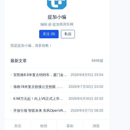
提加小编
编辑 @ 提加商用车网
关注
(9)
私信
我是提加小编，请多指教！
最新文章
6696篇
安凯推8.9米复古铛铛车，厦门金龙
2026年8月5日 23:54
新一代中巴抢眼，工信部第408-40
海格18米复古铰接公交抢眼，大
2026年7月30日 23:00
9批新产品公示之M类客车篇（中）
金龙新C系正式现身，工信部第40
6.98万元起！向上V6正式上市，
2026年6月30日 22:02
8-409批新产品公示之M类客车篇
新一代全能MPV重塑商用车价值
（上）
开放引领 智驭未来 东风OpenVAN
2026年6月7日 08:35
新标杆
无人物流车品牌襄阳全球首发
关注
粉丝
喜欢
浏览