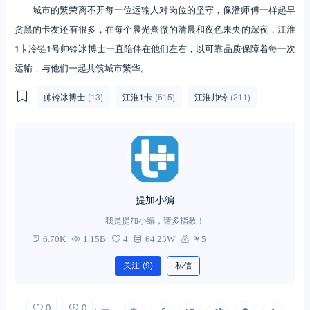
城市的繁荣离不开每一位运输人对岗位的坚守，像潘师傅一样起早
贪黑的卡友还有很多，在每个晨光熹微的清晨和夜色未央的深夜，江淮
1卡冷链1号帅铃冰博士一直陪伴在他们左右，以可靠品质保障着每一次
运输，与他们一起共筑城市繁华。
帅铃冰博士
(13)
江淮1卡
(615)
江淮帅铃
(211)
提加小编
我是提加小编，请多指教！
6.70K
1.15B
4
64.23W
￥5
关注
(9)
私信
0
0