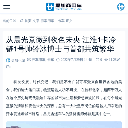
当前位置：
首页
-
文章
-
养车用车
，
卡车
-
正文
从晨光熹微到夜色未央 江淮1卡冷
链1号帅铃冰博士与首都共筑繁华
提加小编
养车用车
,
卡车
2022年7月29日 14:46
0
11.28W
0
科技发展，时代变迁，我们足不出户就可享受来自世界各地的美
食，我们能大饱口福，物流运输人功不可没。在首都北京，超两千万人
在这个历史与现代融洽并存的城市为生活和梦想奔波忙碌，在每个晨光
熹微的清晨和夜色未央的深夜，总有一大批坚守岗位的运输人用辛勤的
汗水贯通着城市脉络，昌龙吉运车队的潘健雷师傅就是其中之一。