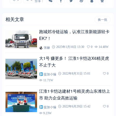
分享：
相关文章
换一批
跑城郊冷链运输，认准江淮新能源轻卡
EK7！
张赫
2025年1月16日 13:30
0
14.48W
大1号 赚更多！ 江淮1卡恺达X6精灵虎
不止于大
提加小编
2022年8月31日 15:01
0
11.71W
江淮1卡恺达建材1号精灵虎山东潍坊上
市 助力企业高效运输
提加小编
2022年6月29日 15:42
0
9.23W