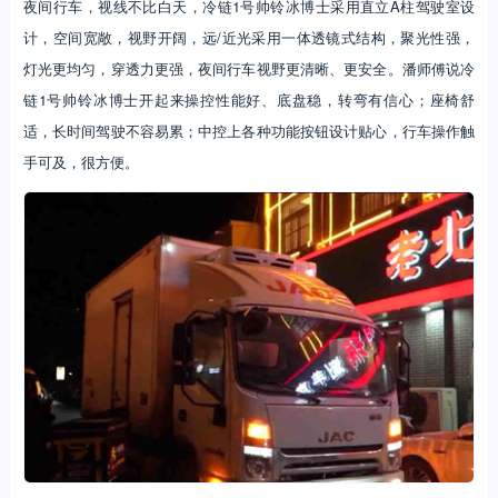
夜间行车，视线不比白天，冷链1号帅铃冰博士采用直立A柱驾驶室设
计，空间宽敞，视野开阔，远/近光采用一体透镜式结构，聚光性强，
灯光更均匀，穿透力更强，夜间行车视野更清晰、更安全。潘师傅说冷
链1号帅铃冰博士开起来操控性能好、底盘稳，转弯有信心；座椅舒
适，长时间驾驶不容易累；中控上各种功能按钮设计贴心，行车操作触
手可及，很方便。