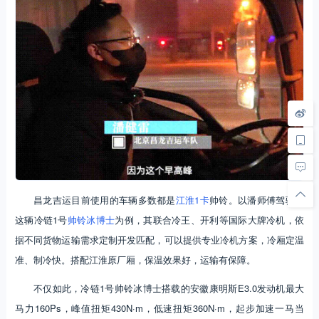
昌龙吉运目前使用的车辆多数都是
江淮1卡
帅铃。以潘师傅驾驶的
这辆冷链1号
帅铃冰博士
为例，其联合冷王、开利等国际大牌冷机，依
据不同货物运输需求定制开发匹配，可以提供专业冷机方案，冷厢定温
准、制冷快。搭配江淮原厂厢，保温效果好，运输有保障。
不仅如此，冷链1号帅铃冰博士搭载的安徽康明斯E3.0发动机最大
马力160Ps，峰值扭矩430N·m，低速扭矩360N·m，起步加速一马当