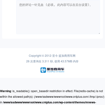
Copyright © 2012-至今
提加商用车网
26 次查询在 3.311 秒, 使用 43.57MB 内存
Warning
: is_readable(): open_basedir restriction in effect. File(redis-cache) is not
within the allowed path(s): (/www/ssdwww/wwwroot/www.cntplus.com/:/tmp/:/proc/)
in
/www/ssdwww/wwwroot/www.cntplus.com/wp-content/themes/mnews-