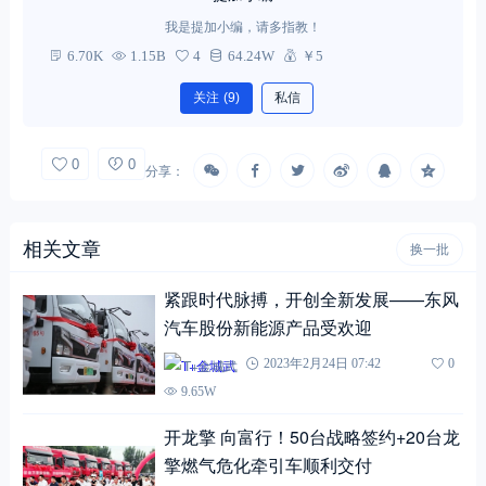
我是提加小编，请多指教！
6.70K
1.15B
4
64.24W
￥5
关注
(9)
私信
0
0
分享：
相关文章
换一批
紧跟时代脉搏，开创全新发展——东风
汽车股份新能源产品受欢迎
T+金城武
2023年2月24日 07:42
0
9.65W
开龙擎 向富行！50台战略签约+20台龙
擎燃气危化牵引车顺利交付