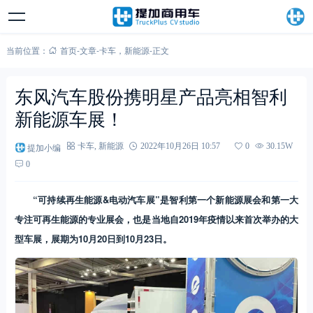
当前位置：
首页
-
文章
-
卡车
，
新能源
-
正文
东风汽车股份携明星产品亮相智利
新能源车展！
提加小编
卡车
,
新能源
2022年10月26日 10:57
0
30.15W
0
“可持续再生能源&电动汽车展”是智利第一个新能源展会和第一大
专注可再生能源的专业展会，也是当地自2019年疫情以来首次举办的大
型车展，展期为10月20日到10月23日。