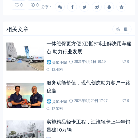
0
0
分享：
相关文章
换一批
一体维保更方便 江淮冰博士解决用车痛
点 助力行业发展
提加小编
2021年6月1日 10:10
0
13.43W
服务赋能价值，现代创虎助力客户一路
稳赢
提加小编
2023年9月20日 17:27
0
12.52W
实施精品轻卡工程，江淮轻卡上半年销
量破10万辆