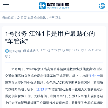
当前位置：
首页
-
文章
-
企业快讯
，
卡车
-
正文
1号服务 江淮1卡是用户最贴心的
“车管家”
提加小编
企业快讯
,
卡车
2022年11月18日 17:15
0
11.68W
0
11月8日，“2022年浙江省高速公路清障施救职业技能竞赛”在浙江
交通集团高速公路综合应急保障基地正式开展。场上，26辆
江淮1卡
清
障车在比赛过程中你追我赶，金色的JAC标志不断从眼前闪过，将现场
气氛推向高潮；场下，
江淮1卡
“车管家”贴心服务一直在为大赛的稳定开
展提供着保障工作。无独有偶，在河南南阳，江淮1卡南阳上瑞服务站
上门为河南新野桑德环卫公司进行检查保养后，又开展了专项的车辆使