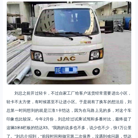
刘总之前开过轻卡，不过自家工厂给客户送货经常需要进出小区，
轻卡不太方便，有时候甚至不让进小区。于是就有了换车的想法后，刘
总第一时间想到的就是江淮1卡恺达，因为在马路上见的多，对这个车
印象也比较深。今年2月份，刘总经过试乘试驾和多番对比，最终提了
这辆3米8栏板的恺达X5。“我跑的说多也不多，说少也不少，快1万公里
了。”刘总介绍到，“前段时间刚做完第二次保养，没遇到啥问题，恺达