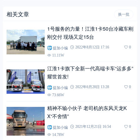
相关文章
换一批
1号服务的力量！江淮1卡50台冷藏车刚
刚交付 现场又定15台
提加小编
2022年8月12日 17:16
0
11.11W
江淮1卡旗下全新一代高端卡车“运多多”
耀世首发!
提加小编
2022年6月28日 13:28
0
73.66W
精神不输小伙子 老司机的东风天龙K
X“不舍情”
提加小编
2021年12月21日 16:54
0
14.78W