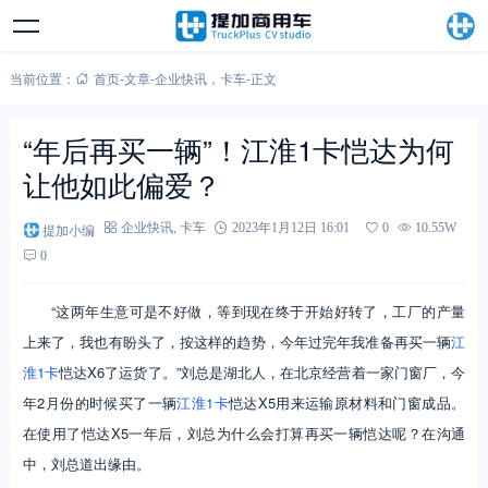
当前位置：
首页
-
文章
-
企业快讯
，
卡车
-
正文
“年后再买一辆”！江淮1卡恺达为何
让他如此偏爱？
提加小编
企业快讯
,
卡车
2023年1月12日 16:01
0
10.55W
0
“这两年生意可是不好做，等到现在终于开始好转了，工厂的产量
上来了，我也有盼头了，按这样的趋势，今年过完年我准备再买一辆
江
淮1卡
恺达X6了运货了。”刘总是湖北人，在北京经营着一家门窗厂，今
年2月份的时候买了一辆
江淮1卡
恺达X5用来运输原材料和门窗成品。
在使用了恺达X5一年后，刘总为什么会打算再买一辆恺达呢？在沟通
中，刘总道出缘由。