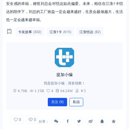
安全感的幸福，难怪刘总会对恺达如此偏爱。未来，相信在江淮1卡恺
达的陪伴下，刘总的工厂效益一定会越来越好，生意会越做越大，生活
也一定会越来越幸福。
卡友故事
(302)
江淮1卡
(615)
江淮恺达
(82)
提加小编
我是提加小编，请多指教！
6.70K
1.15B
4
64.24W
￥5
关注
(9)
私信
0
0
分享：