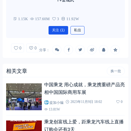
1.15K
157.60M
3
11.92W
关注
(1)
私信
0
0
分享：
相关文章
换一批
中国乘龙 用心成就，乘龙携重磅产品亮
相中国国际商用车展
提加小编
2023年11月9日 18:02
0
13.81W
乘龙创富线上爱，距乘龙汽车线上直播
订购会还有3天