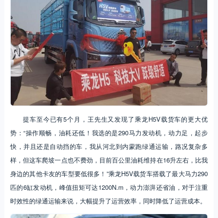
提车至今已有5个月，王先生又发现了乘龙H5V载货车的更大优
势：“操作顺畅，油耗还低！我选的是290马力发动机，动力足，起步
快，并且还是自动挡的车，我从河北到内蒙跑绿通运输，路况复杂多
样，但这车爬坡一点也不费劲，目前百公里油耗维持在16升左右，比我
身边的其他卡友的车型要低很多！”乘龙H5V载货车搭载了最大马力290
匹的6缸发动机，峰值扭矩可达1200N.m，动力澎湃还省油，对于注重
时效性的绿通运输来说，大幅提升了运营效率，同时降低了运营成本。