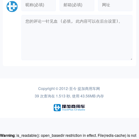
Copyright © 2012-至今
提加商用车网
39 次查询在 1.513 秒, 使用 43.56MB 内存
Warning
: is_readable(): open_basedir restriction in effect. File(redis-cache) is not
within the allowed path(s): (/www/ssdwww/wwwroot/www.cntplus.com/:/tmp/:/proc/)
in
/www/ssdwww/wwwroot/www.cntplus.com/wp-content/themes/mnews-