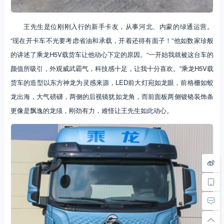
王先生是位刚刚入行的新手卡友，从事河北、内蒙的绿通运营。
“现在开卡车不光要考虑省油和承载，开着还得有面子！”他如数家珍般
的讲述了乘龙H5V载货车让他动心下定的原因。“一开始我就被这台车的
颜值所吸引，外观威武霸气，科技感十足，让我十分喜欢。”乘龙H5V载
货车的造型以东方神龙为灵感来源，LED前大灯宛如龙眼，前格栅如蛟
龙出海，大气磅礴，两侧的后视镜犹如龙角，而前面板两侧镀铬装饰条
更像是飘逸的龙须，刚劲有力，难怪让王先生如此动心。