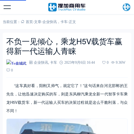
当前位置：
首页
-
文章
-
企业快讯
，
卡车
-
正文
不负一见倾心，乘龙H5V载货车赢
得新一代运输人青睐
T+金城武
企业快讯
,
卡车
2023年9月6日 16:44
0
9.36W
0
“这车真好看，阳刚又帅气，就定它了！”这句话来自河北邯郸的王
先生，让他迅速决定购买的车，则是东风柳汽乘龙全新一代智享卡车乘
龙H5V载货车，新一代运输人买车的决策过程就是这么干脆利落，与众
不同！