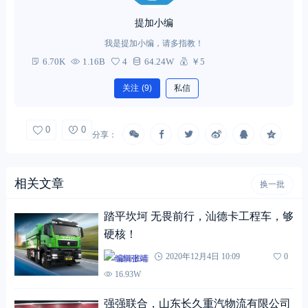
提加小编
我是提加小编，请多指教！
6.70K
1.16B
4
64.24W
￥5
关注
(9)
私信
0
0
分享：
相关文章
换一批
踏平坎坷 无畏前行，汕德卡工程车，够
硬核！
编辑张靖
2020年12月4日 10:09
0
16.93W
强强联合，山东长久重汽物流有限公司