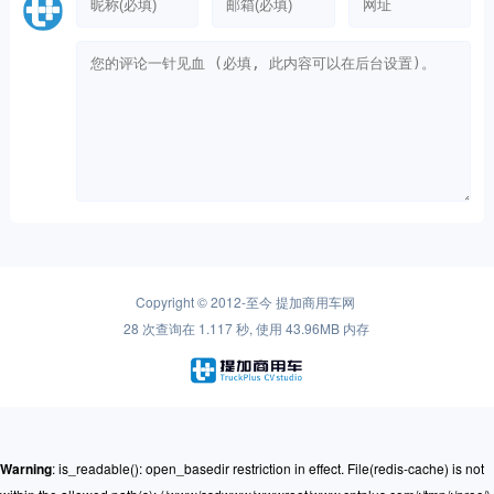
Copyright © 2012-至今
提加商用车网
28 次查询在 1.117 秒, 使用 43.96MB 内存
Warning
: is_readable(): open_basedir restriction in effect. File(redis-cache) is not