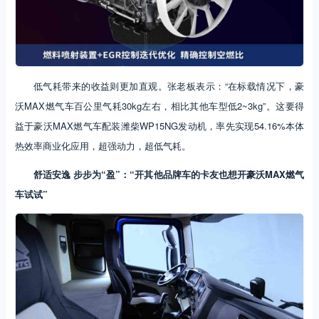
低气耗带来的收益则更加直观。张老板表示：“在标载情况下，豪
沃MAX燃气车百公里气耗30kg左右，相比其他车型低2~3kg”。这要得
益于豪沃MAX燃气车配装潍柴WP15NG发动机，率先实现54.16%本体
热效率商业化应用，超强动力，超低气耗。
舒适安逸 步步为“盈”：“开其他品牌车的卡友也想开豪沃MAX燃气
车试试”