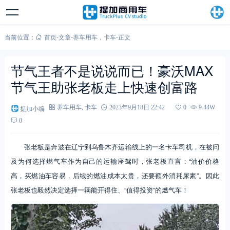
当前位置：
首页
-
文章
-
养车用车
，
卡车
-
正文
节气王者不是说说而已！豪沃MAX
节气王助张老板走上快速创富路
提加小编
养车用车
,
卡车
2023年9月18日 22:42
0
9.44W
0
张老板是奔波在辽宁到乌鲁木齐运输线上的一名卡车司机，在被问
及为何选择燃气车作为自己的运输座驾时，张老板直言：“油价价格
高，买燃油车容易，后续的燃油成本太贵，还要额外消耗尿素”。因此
张老板也毅然决定选择一辆能开得住、“值得投资”的燃气车！