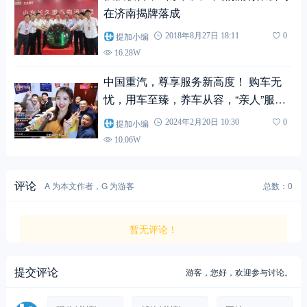
在济南揭牌落成
提加小编
2018年8月27日 18:11
0
16.28W
中国重汽，尊享服务新高度！ 购车无
忧，用车至臻，养车从容，“亲人”服务
只为尊贵的您！
提加小编
2024年2月20日 10:30
0
10.06W
评论
A 为本文作者，G 为游客
总数：0
暂无评论！
提交评论
游客，
您好，欢迎参与讨论。