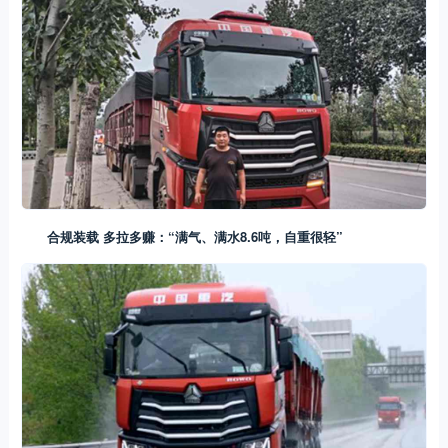
合规装载 多拉多赚：“满气、满水8.6吨，自重很轻”