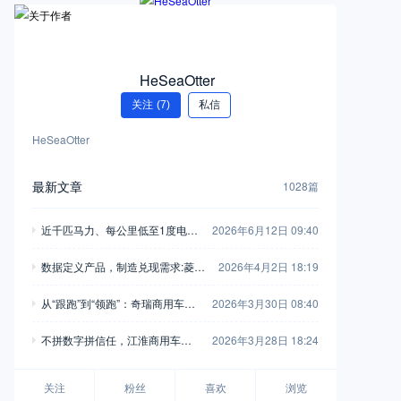
HeSeaOtter
关注
(7)
私信
HeSeaOtter
最新文章
1028篇
近千匹马力、每公里低至1度电！
2026年6月12日 09:40
乘龙翼威5超能版深度解析
数据定义产品，制造兑现需求:菱势
2026年4月2日 18:19
与多拉的“双向奔赴”
从“跟跑”到“领跑”：奇瑞商用车以F
2026年3月30日 08:40
SCV计划重新定义行业规则
不拼数字拼信任，江淮商用车用6
2026年3月28日 18:24
0年“笨功夫”托起用户创富路
关注
粉丝
喜欢
浏览