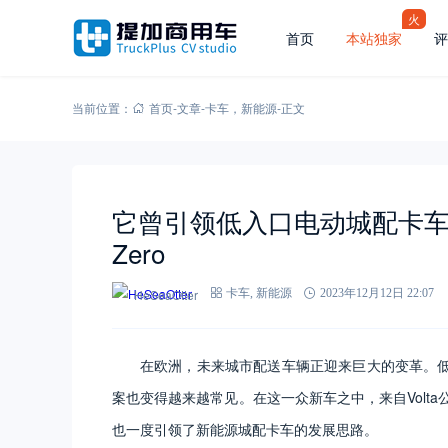
火
首页
本站独家
评
当前位置：
首页
-
文章
-
卡车
，
新能源
-
正文
它曾引领低入口电动城配卡车发
Zero
HeSeaOtter
卡车
,
新能源
2023年12月12日 22:07
在欧洲，未来城市配送车辆正迎来巨大的变革。
案也变得越来越常见。在这一众新车之中，来自Volta
也一度引领了新能源城配卡车的发展思路。