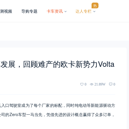
热
测视频
导购专题
卡车资讯
达人专栏
展，回顾难产的欧卡新势力Volta
0
21.89W
0
低入口驾驶室成为了每个厂家的标配，同时纯电动等新能源驱动方
公司的Zero车型一马当先，凭借先进的设计概念赢得了众多订单，