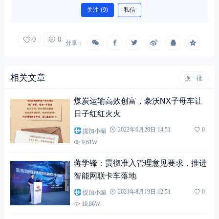
关注
(9)
私信
0
0
分享：
相关文章
换一批
煤炭运输高效创富，豪沃NX子母车让
日子红红火火
提加小编
2022年6月28日 14:51
0
9.61W
蒋学锋：贯彻准入管理意见要求，推进
智能网联卡车落地
提加小编
2021年8月19日 12:51
0
10.86W