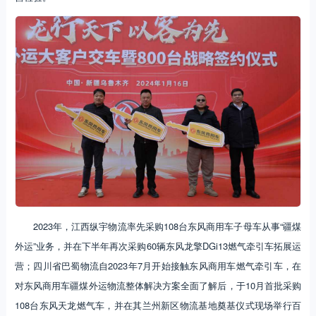
2023年，江西纵宇物流率先采购108台东风商用车子母车从事“疆煤
外运”业务，并在下半年再次采购60辆东风龙擎DGi13燃气牵引车拓展运
营；四川省巴蜀物流自2023年7月开始接触东风商用车燃气牵引车，在
对东风商用车疆煤外运物流整体解决方案全面了解后，于10月首批采购
108台东风天龙燃气车，并在其兰州新区物流基地奠基仪式现场举行百