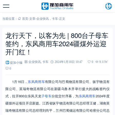
当前位置：
首页
-
文章
-
企业快讯
，
卡车
-
正文
龙行天下，以客为先 | 800台子母车
签约，东风商用车2024疆煤外运迎
开门红！
提加小编
企业快讯
,
卡车
2024年1月18日 10:47
0
9.11W
0
1月16日，
东风商用车
有限公司与巴蜀物流有限公司、纵宇物流有
限公司、英瑞奇物流有限公司在新疆乌鲁木齐举行盛大的战略签约仪
式，拉开800台东风天龙
子母车
分批交付序幕，为
东风商用车
2024年度
疆煤外运项目开启新篇。江西省纵宇物流有限公司总经理王健，湖南英
瑞奇物流有限公司总经理刘尚平，兰州巴蜀储运有限公司哈密分公司总