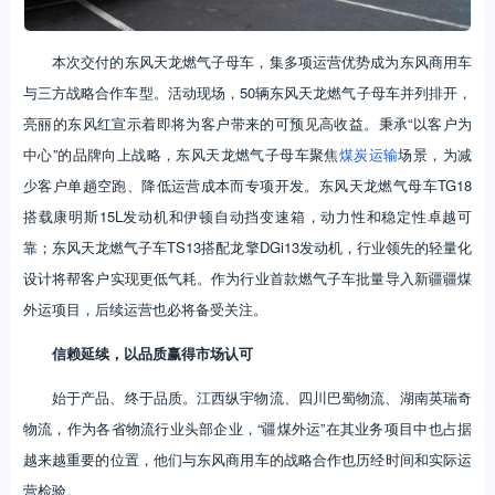
本次交付的东风天龙燃气子母车，集多项运营优势成为东风商用车
与三方战略合作车型。活动现场，50辆东风天龙燃气子母车并列排开，
亮丽的东风红宣示着即将为客户带来的可预见高收益。秉承“以客户为
中心”的品牌向上战略，东风天龙燃气子母车聚焦
煤炭运输
场景，为减
少客户单趟空跑、降低运营成本而专项开发。东风天龙燃气母车TG18
搭载康明斯15L发动机和伊顿自动挡变速箱，动力性和稳定性卓越可
靠；东风天龙燃气子车TS13搭配龙擎DGi13发动机，行业领先的轻量化
设计将帮客户实现更低气耗。作为行业首款燃气子车批量导入新疆疆煤
外运项目，后续运营也必将备受关注。
信赖延续，以品质赢得市场认可
始于产品、终于品质。江西纵宇物流、四川巴蜀物流、湖南英瑞奇
物流，作为各省物流行业头部企业，“疆煤外运”在其业务项目中也占据
越来越重要的位置，他们与东风商用车的战略合作也历经时间和实际运
营检验。