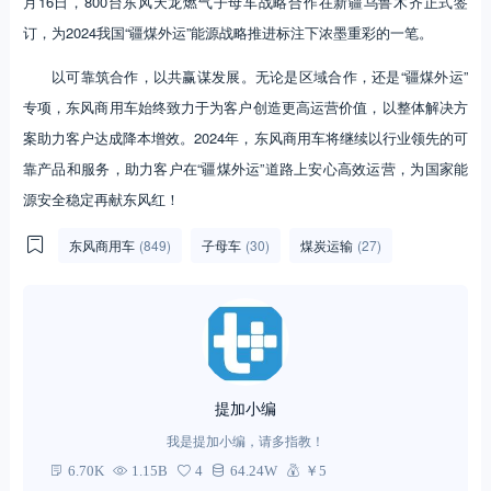
月16日，800台东风天龙燃气子母车战略合作在新疆乌鲁木齐正式签
订，为2024我国“疆煤外运”能源战略推进标注下浓墨重彩的一笔。
以可靠筑合作，以共赢谋发展。无论是区域合作，还是“疆煤外运”
专项，东风商用车始终致力于为客户创造更高运营价值，以整体解决方
案助力客户达成降本增效。2024年，东风商用车将继续以行业领先的可
靠产品和服务，助力客户在“疆煤外运”道路上安心高效运营，为国家能
源安全稳定再献东风红！
东风商用车
(849)
子母车
(30)
煤炭运输
(27)
提加小编
我是提加小编，请多指教！
6.70K
1.15B
4
64.24W
￥5