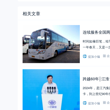
相关文章
连续服务全国两
时间如椽巨笔，绘
一年春天，又是一次
提加小编
企
跨越60年│江
2024年，是江汽集
卡，到上世纪90
提加小编
企