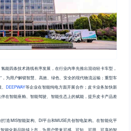
、氢能四条技术路线有序发展，在行业内率先推出混动轻卡车型，
号”，为用户解锁智慧、高效、绿色、安全的现代物流运输；重型车
技、
DEEPWAY
等企业在智能纯电方面开展合作；皮卡业务加快新
伙伴在智能座舱、智能驾驶、智能生态上的赋能，提升皮卡产品差
别打造MIS智能架构、DI平台和MUSE共创智电架构。在智能化平
等多款智能化新品陆续上市，为用户带来可感、可知、可用、可享的智