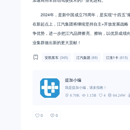
加速商用车自动驾驶技术的产业化进程。
2024年，是新中国成立75周年，是实现“十四
在新起点上，江汽集团将继续坚持自主+开放发展战略
争优势，进一步把江汽品牌擦亮、擦响，以优异成绩向
业集群做出新的更大贡献！
安凯客车
(345)
江汽集团
(69)
江淮1卡
(615)
提加小编
我是提加小编，请多指教！
6.70K
1.15B
4
64.24W
0
0