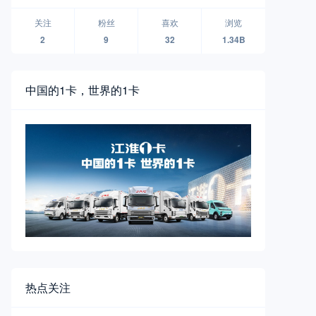
无人物流车品牌襄阳全球首发
关注
粉丝
喜欢
浏览
2
9
32
1.34B
中国的1卡，世界的1卡
热点关注