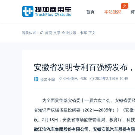
火
首页
本站独家
评
当前位置：
首页
-
文章
-
企业快讯
，
卡车
-
正文
安徽省发明专利百强榜发布
提加小编
企业快讯
,
卡车
2024年2月20日 10:49
为全面贯彻落实省委十一届六次全会、安徽省委
省知识产权强省建设纲要（2021—2035年）》《安
设。2月18日，安徽省市场监督管理局、教育厅、科技
徽江淮汽车集团股份有限公司、安徽安凯汽车股份有限