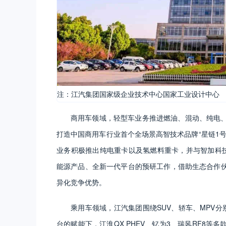
注：江汽集团国家级企业技术中心国家工业设计中心
商用车领域，轻型车业务推进燃油、混动、纯电
打造中国商用车行业首个全场景高智技术品牌“星链1
业务积极推出纯电重卡以及氢燃料重卡，并与智加科
能源产品、全新一代平台的预研工作，借助生态合作
异化竞争优势。
乘用车领域，江汽集团围绕SUV、轿车、MPV分
台的赋能下，江淮QX PHEV、钇为3、瑞风RF8