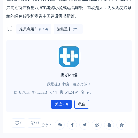
共同期待并祝愿汉宜氢能源示范线运营顺畅、氢动楚天，为实现交通系
统的绿色转型和零碳中国建设再书新篇。
东风商用车
(849)
氢能重卡
(25)
提加小编
我是提加小编，请多指教！
6.70K
1.15B
4
64.24W
￥5
关注
(9)
私信
0
0
分享：