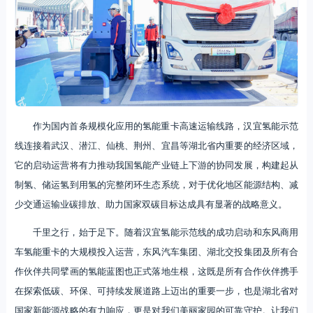
作为国内首条规模化应用的氢能重卡高速运输线路，汉宜氢能示范
线连接着武汉、潜江、仙桃、荆州、宜昌等湖北省内重要的经济区域，
它的启动运营将有力推动我国氢能产业链上下游的协同发展，构建起从
制氢、储运氢到用氢的完整闭环生态系统，对于优化地区能源结构、减
少交通运输业碳排放、助力国家双碳目标达成具有显著的战略意义。
千里之行，始于足下。随着汉宜氢能示范线的成功启动和东风商用
车氢能重卡的大规模投入运营，东风汽车集团、湖北交投集团及所有合
作伙伴共同擘画的氢能蓝图也正式落地生根，这既是所有合作伙伴携手
在探索低碳、环保、可持续发展道路上迈出的重要一步，也是湖北省对
国家新能源战略的有力响应，更是对我们美丽家园的可靠守护。让我们