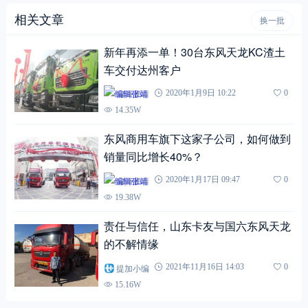
相关文章
换一批
新年再添一单！30台东风天龙KC渣土
车交付达州客户
编辑张靖
2020年1月9日 10:22
0
14.35W
东风商用车旗下这家子公司，如何做到
销量同比增长40%？
编辑张靖
2020年1月17日 09:47
0
19.38W
责任与信任，山东卡友与国六东风天龙
的不解情缘
提加小编
2021年11月16日 14:03
0
15.16W