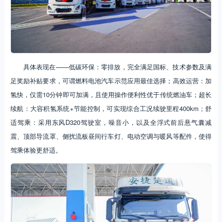
具体表现在——低碳环保：零排放，完全满足国标、技术参数及满
足奖励补贴要求，可谓燃料电池汽车示范应用最佳选择；高效运营：加
氢快，仅需10分钟即可加满，且使用操作便利性优于传统燃油车；超长
续航：大容积氢系统+节能控制，可实现综合工况续驶里程400km；舒
适驾乘：采用东风D320驾驶室，噪音小，以及全浮式前后悬气囊减
震、顶部导流罩、侧扰流板昼间行车灯、电动空调与暖风等配件，使得
驾乘体验更舒适。