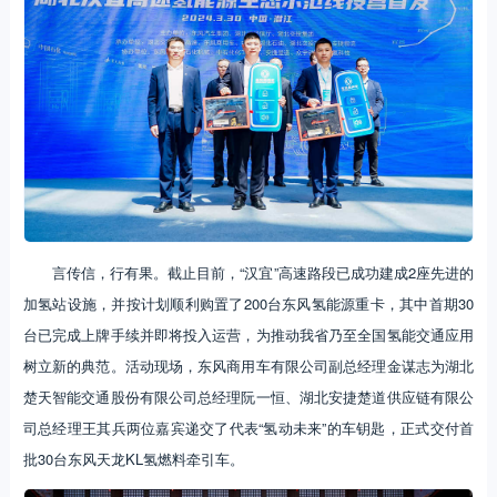
言传信，行有果。截止目前，“汉宜”高速路段已成功建成2座先进的
加氢站设施，并按计划顺利购置了200台东风氢能源重卡，其中首期30
台已完成上牌手续并即将投入运营，为推动我省乃至全国氢能交通应用
树立新的典范。活动现场，东风商用车有限公司副总经理金谋志为湖北
楚天智能交通股份有限公司总经理阮一恒、湖北安捷楚道供应链有限公
司总经理王其兵两位嘉宾递交了代表“氢动未来”的车钥匙，正式交付首
批30台东风天龙KL氢燃料牵引车。