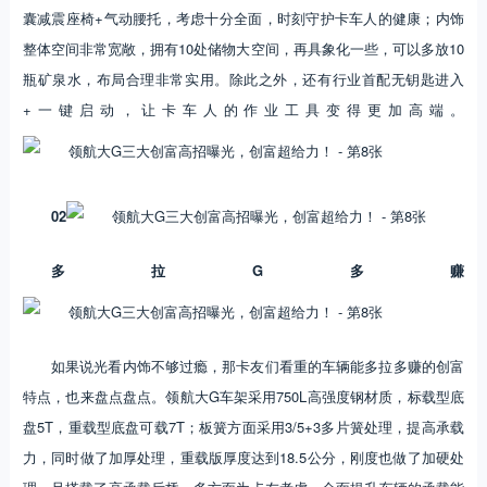
囊减震座椅+气动腰托，考虑十分全面，时刻守护卡车人的健康；内饰
整体空间非常宽敞，拥有10处储物大空间，再具象化一些，可以多放10
瓶矿泉水，布局合理非常实用。除此之外，还有行业首配无钥匙进入
+一键启动，让卡车人的作业工具变得更加高端。
02
多拉G多赚
如果说光看内饰不够过瘾，那卡友们看重的车辆能多拉多赚的创富
特点，也来盘点盘点。领航大G车架采用750L高强度钢材质，标载型底
盘5T，重载型底盘可载7T；板簧方面采用3/5+3多片簧处理，提高承载
力，同时做了加厚处理，重载版厚度达到18.5公分，刚度也做了加硬处