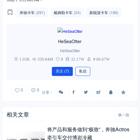
奔驰卡车
(291)
戴姆勒卡车
(24)
新能源卡车
(186)
HeSeaOtter
HeSeaOtter
1.03K
350.84M
8
32.17W
￥66.67W
关注
(7)
私信
0
0
分享：
相关文章
换一批
将产品和服务做到“极致”，奔驰Actros
牵引车交付博岩冷藏