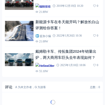
编辑张靖
2019年12月19日 10:20
0
21.89W
新能源卡车在冬天能开吗？解放长白山
评测给你答案！
提加小编
2022年1月26日 10:36
0
21.09W
戴姆勒卡车、传拓集团2024年销量出
炉，两大商用车巨头去年表现如何？
HeSeaOtter
2025年1月18日 18:06
0
55.10W
评论
A 为本文作者，G 为游客
总数：0