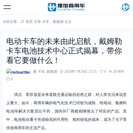
当前位置：
首页
-
文章
-
卡车
，
新能源
-
正文
电动卡车的未来由此启航，戴姆勒
卡车电池技术中心正式揭幕，带你
看它要做什么！
HeSeaOtter
卡车
,
新能源
2024年7月24日 23:55
0
20.90W
0
清洁、零排放是未来道路交通运输的必然之路，对人类生活来说意
义重大。如今，商用车辆的电气化技术已经较为成熟，纯电动、氢燃料
电池等解决方案层出不穷，国内外厂商都相继推出了对应的产品。其
中，电池电动重卡凭借较高的可用性、相对较低的成本，成为了当下零
排放商用车的主流产品。