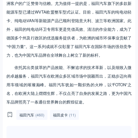
洲客户的广泛赞誉与信赖。尤为值得一提的是，福田汽车旗下的多款新
能源车型已通过WVTA欧盟整车型式认证。目前，福田汽车的纯电动轻
卡、纯电动VAN等新能源产品已顺利登陆意大利、波兰等欧洲国家。此
外，福田的纯电动环卫专用车更是凭借高效、清洁的作业能力，成为了
德国多个州及行政区的优选服务提供者，为欧洲的城市环保事业贡献了
“中国力量”。这一系列成就不仅彰显了福田汽车在国际市场的强劲竞争
力，也为中国汽车品牌在全球舞台上树立了新的标杆。
依托其出类拔萃的产品效能、不懈追求的技术革新，以及细致入微
的卓越服务，福田汽车在欧洲众多区域市场中脱颖而出，正稳步迈向商
用车领域的璀璨巅峰。福田汽车犹如一颗炽热的火种，以“FOTON”之
名，在欧洲大陆上熠熠生辉，不仅点亮了自身的发展之路，更为中国汽
车品牌照亮了一条通往世界舞台的辉煌征途。
福田汽车
(460)
福田皮卡
(11)