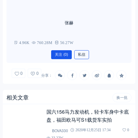
张赫
4.96K
760.28M
56.27W
关注
(0)
私信
0
0
分享：
相关文章
换一批
国六156马力发动机，轻卡车身中卡底
盘，福田欧马可S1载货车实拍
BOVA330
2020年12月25日 17:34
0
33.22W