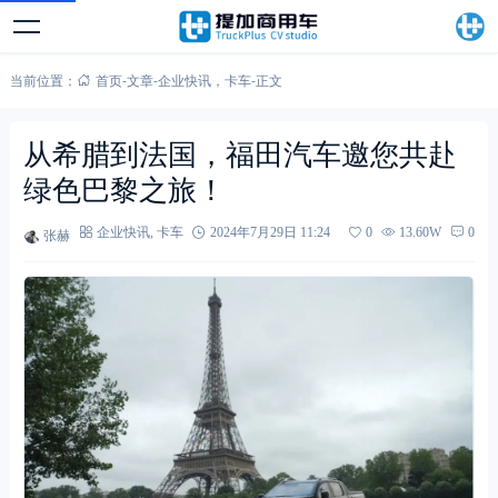
当前位置：
首页
-
文章
-
企业快讯
，
卡车
-
正文
从希腊到法国，福田汽车邀您共赴
绿色巴黎之旅！
张赫
企业快讯
,
卡车
2024年7月29日 11:24
0
13.60W
0