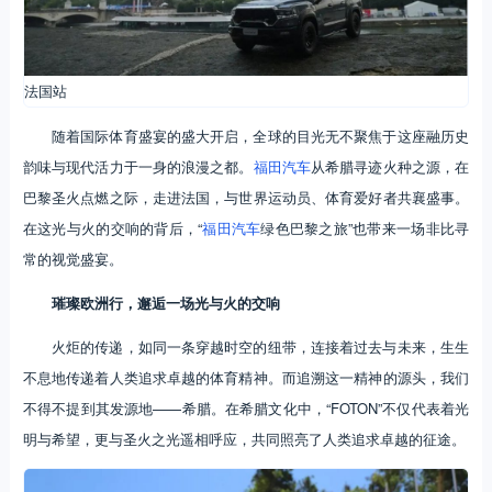
法国站
随着国际体育盛宴的盛大开启，全球的目光无不聚焦于这座融历史
韵味与现代活力于一身的浪漫之都。
福田汽车
从希腊寻迹火种之源，在
巴黎圣火点燃之际，走进法国，与世界运动员、体育爱好者共襄盛事。
在这光与火的交响的背后，“
福田汽车
绿色巴黎之旅”也带来一场非比寻
常的视觉盛宴。
璀璨欧洲行，邂逅一场光与火的交响
火炬的传递，如同一条穿越时空的纽带，连接着过去与未来，生生
不息地传递着人类追求卓越的体育精神。而追溯这一精神的源头，我们
不得不提到其发源地——希腊。在希腊文化中，“FOTON”不仅代表着光
明与希望，更与圣火之光遥相呼应，共同照亮了人类追求卓越的征途。