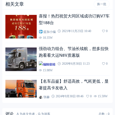
相关文章
换一批
喜报！热烈祝贺大同区域成功订购V7车
型188台
提加小编
2021年11月23日 10:40
0
10.35W
强劲动力组合、节油长续航，想多拉快
跑看看大运N8V质蕙版
编辑张靖
2020年6月30日 11:23
0
15.98W
【名车品鉴】舒适高效，气耗更低，显
著提高卡友收入
张赫
2024年9月30日 09:46
0
15.59W
评论
A 为本文作者，G 为游客
总数：0