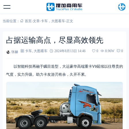
当前位置：
首页
-
文章
-
卡车
，
大图看车
-
正文
占据运输高点，尽显高效领先
张赫
卡车
,
大图看车
2024年8月13日 14:46
0
8.96W
0
以智能科技再融于瞩目造型，大运豪华高端重卡V9延续以往尊贵的
气度，实力升级。助力卡友游刃有余，久开不累。