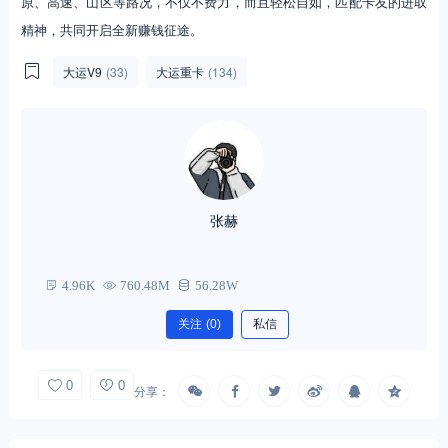
原、高速、山区等路况，不仅不费力，而且轻松自如，匹配卡友的进取
精神，共同开启全新赚钱征途。
大运V9
(33)
大运重卡
(134)
张赫
4.96K
760.48M
56.28W
关注
(0)
私信
0
0
分享：