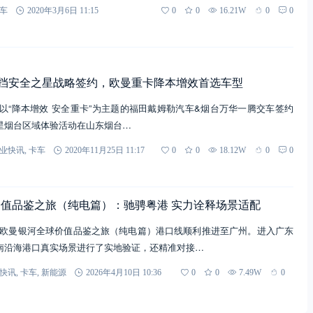
车
2020年3月6日 11:15
0
0
16.21W
0
0
动挡安全之星战略签约，欧曼重卡降本增效首选车型
3日，以“降本增效 安全重卡”为主题的福田戴姆勒汽车&烟台万华一腾交车签约
星烟台区域体验活动在山东烟台…
业快讯
,
卡车
2020年11月25日 11:17
0
0
18.12W
0
0
值品鉴之旅（纯电篇）：驰骋粤港 实力诠释场景适配
星·欧曼银河全球价值品鉴之旅（纯电篇）港口线顺利推进至广州。进入广东
南沿海港口真实场景进行了实地验证，还精准对接…
快讯
,
卡车
,
新能源
2026年4月10日 10:36
0
0
7.49W
0