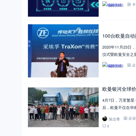
编辑张靖
卡
100台欧曼自
2020年11月2
仪式暨欧曼安全之
编辑张靖
企
欧曼银河全球价
4月7日，万里繁
后，欧曼不仅在华
陈念尊
企业
0