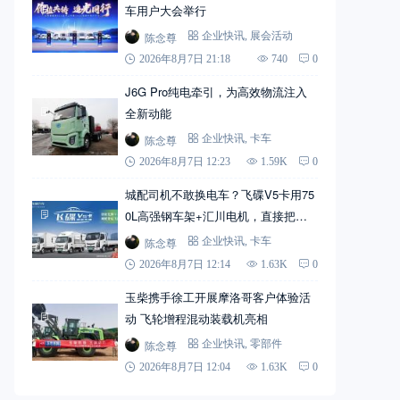
车用户大会举行
陈念尊
企业快讯
,
展会活动
2026年8月7日 21:18
740
0
J6G Pro纯电牵引，为高效物流注入
全新动能
陈念尊
企业快讯
,
卡车
2026年8月7日 12:23
1.59K
0
城配司机不敢换电车？飞碟V5卡用75
0L高强钢车架+汇川电机，直接把信
心拉满
陈念尊
企业快讯
,
卡车
2026年8月7日 12:14
1.63K
0
玉柴携手徐工开展摩洛哥客户体验活
动 飞轮增程混动装载机亮相
陈念尊
企业快讯
,
零部件
2026年8月7日 12:04
1.63K
0