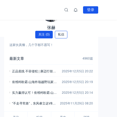
登录
张赫
关注
(0)
私信
这家伙真懒，几个字都不愿写！
最新文章
4960篇
正品底线 不容侵犯 | 康迈打假胜
2025年12月5日 20:22
诉，启动执行
依维柯欧霸·山海炸场越野玩家车
2025年12月5日 20:19
友会，这波操作堪称“王炸”！
实力赢得认可！依维柯欧霸·山海
2025年12月5日 20:14
荣获“年度四驱越野车”
“不走寻常路”，东风睿立达V8E
2025年11月29日 08:20
成为“最佳拍档”
关注
粉丝
喜欢
浏览