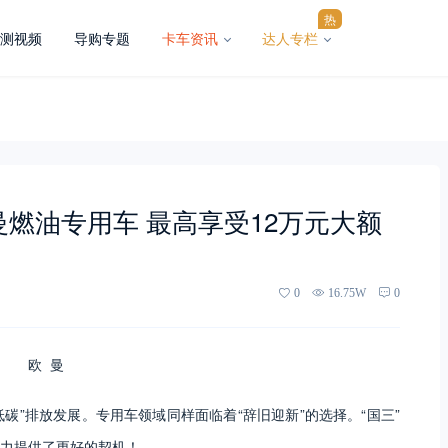
热
测视频
导购专题
卡车资讯
达人专栏
燃油专用车 最高享受12万元大额
0
16.75W
0
欧 曼
低碳”排放发展。专用车领域同样面临着“辞旧迎新”的选择。“国三”
力提供了更好的契机！