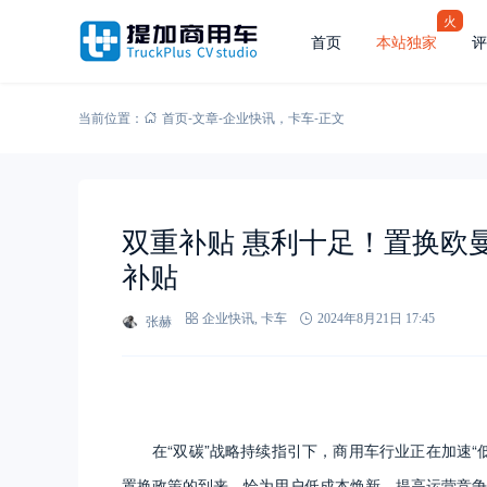
火
首页
本站独家
评
当前位置：
首页
-
文章
-
企业快讯
，
卡车
-
正文
双重补贴 惠利十足！置换欧曼
补贴
张赫
企业快讯
,
卡车
2024年8月21日 17:45
在“双碳”战略持续指引下，商用车行业正在加速“
置换政策的到来，恰为用户低成本焕新，提高运营竞争