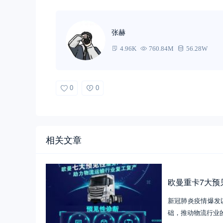
张赫
4.96K
760.84M
56.28W
0
0
相关文章
欧曼重卡7大预
新冠肺炎疫情爆发
础，推动物流行业