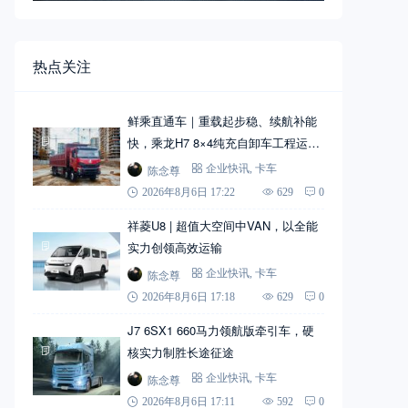
热点关注
鲜乘直通车｜重载起步稳、续航补能
快，乘龙H7 8×4纯充自卸车工程运输
实力搭档
陈念尊
企业快讯
,
卡车
2026年8月6日 17:22
629
0
祥菱U8 | 超值大空间中VAN，以全能
实力创领高效运输
陈念尊
企业快讯
,
卡车
2026年8月6日 17:18
629
0
J7 6SX1 660马力领航版牵引车，硬
核实力制胜长途征途
陈念尊
企业快讯
,
卡车
2026年8月6日 17:11
592
0