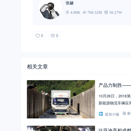
张赫
4.96K
760.32M
56.27W
0
0
相关文章
产品力制胜——
10月28日，20
新能源物流车辆应
提加小编
新
比亚迪亮相成