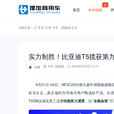
火
首页
本站独家
评
当前位置：
首页
-
文章
-
卡车
，
新能源
-
正文
实力制胜！比亚迪T5揽获第
张赫
卡车
,
新能源
2024年9月26日 15:51
9月21日-24日，NEVC2024第九届中国新
实关注点，真正做到为市场与用户甄选好产品。比亚
T5DM达成实景工况赛
性能奖大满贯
，以
“全能金奖”
尽