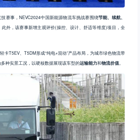
赛事，NEVC2024中国新能源物流车挑战赛围绕
节能、续航、
此外，该赛事新增主观评价(操控、设计、舒适等维度)项目，全
卡T5EV、T5DM形成“纯电+混动”产品布局，为城市绿色物流带
动多种实景工况，以硬核数据展现该车型的
运输能力
和
物流价值
。