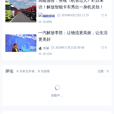
高能预告：央视《机智过人》栏目来
访！解放智能卡车秀出一身机灵劲！
编辑张靖
2019年6月25日 11:55
0
19.49W
一汽解放李胜：让物流更高效，让生活
更美好
张赫
2024年11月21日 09:48
0
19.12W
评论
A 为本文作者，G 为游客
总数：0
加载中…