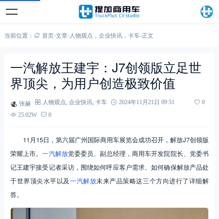
当前位置：
首页
-
文章
-
人物观点
，
企业快讯
，
卡车
-
正文
一汽解放王建宇：J7创领版立足世
界顶尖，为用户创造极致价值
张赫
人物观点
,
企业快讯
,
卡车
2024年11月21日 09:51
0
25.02W
0
11月15日，第六届广州国际商用车展览会成功召开，解放J7创领版
荣耀上市。
一汽解放
党委委员、副总经理，商用车开发院院长、党委书
记王建宇接受记者采访，围绕如何呼应客户需求、如何确保解放产品处
于世界顶尖水平以及
一汽解放
未来产品策略这三个方向进行了详细解
答。