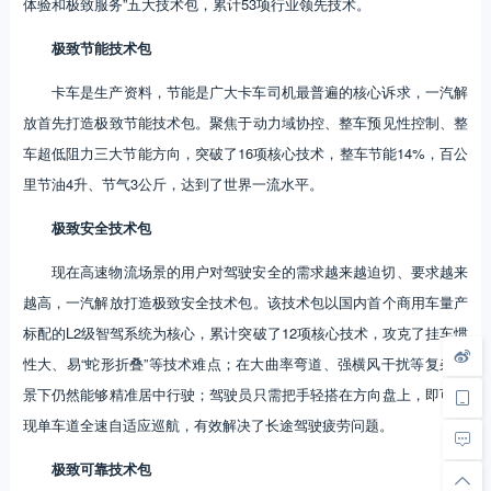
体验和极致服务”五大技术包，累计53项行业领先技术。
极致节能技术包
卡车是生产资料，节能是广大卡车司机最普遍的核心诉求，一汽解
放首先打造极致节能技术包。聚焦于动力域协控、整车预见性控制、整
车超低阻力三大节能方向，突破了16项核心技术，整车节能14%，百公
里节油4升、节气3公斤，达到了世界一流水平。
极致安全技术包
现在高速物流场景的用户对驾驶安全的需求越来越迫切、要求越来
越高，一汽解放打造极致安全技术包。该技术包以国内首个商用车量产
标配的L2级智驾系统为核心，累计突破了12项核心技术，攻克了挂车惯
性大、易“蛇形折叠”等技术难点；在大曲率弯道、强横风干扰等复杂场
景下仍然能够精准居中行驶；驾驶员只需把手轻搭在方向盘上，即可实
现单车道全速自适应巡航，有效解决了长途驾驶疲劳问题。
极致可靠技术包