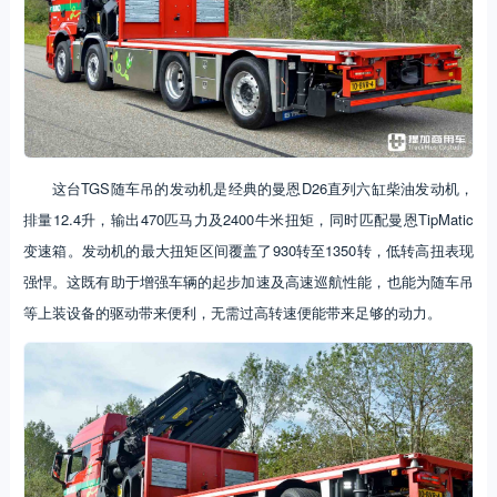
这台TGS随车吊的发动机是经典的曼恩D26直列六缸柴油发动机，
排量12.4升，输出470匹马力及2400牛米扭矩，同时匹配曼恩TipMatic
变速箱。发动机的最大扭矩区间覆盖了930转至1350转，低转高扭表现
强悍。这既有助于增强车辆的起步加速及高速巡航性能，也能为随车吊
等上装设备的驱动带来便利，无需过高转速便能带来足够的动力。