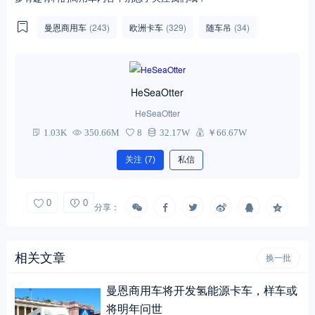
曼恩商用车
(243)
欧洲卡车
(329)
随车吊
(34)
HeSeaOtter
HeSeaOtter
1.03K
350.66M
8
32.17W
￥66.67W
关注
(7)
私信
0
0
分享：
相关文章
换一批
曼恩商用车将开发氢能源卡车，样车或
将明年问世