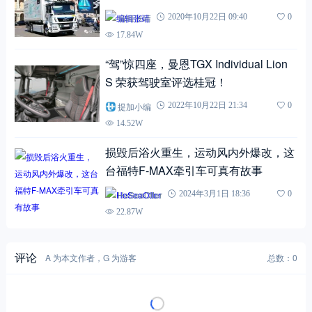
编辑张靖
2020年10月22日 09:40
0
17.84W
“驾”惊四座，曼恩TGX Individual Lion
S 荣获驾驶室评选桂冠！
提加小编
2022年10月22日 21:34
0
14.52W
损毁后浴火重生，运动风内外爆改，这
台福特F-MAX牵引车可真有故事
HeSeaOtter
2024年3月1日 18:36
0
22.87W
评论
A 为本文作者，G 为游客
总数：0