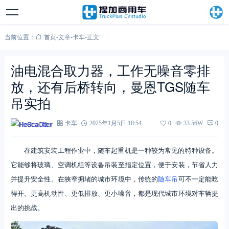
当前位置：
首页
-
文章
-
卡车
-
正文
油电混合取力器，工作无噪音零排
放，还有后桥转向，曼恩TGS随车
吊实拍
HeSeaOtter
卡车
2025年1月5日 18:54
0
33.56W
0
在建筑安装工程作业中，随车起重机是一种较为常见的特种设备。
它能够将玻璃、空调机组等设备吊装至指定位置，便于安装，节省人力
并提升安全性。在狭窄拥堵的城市环境中，传统的
随车吊
可不一定能吃
得开。更高机动性、更低排放、更小噪音，都是现代城市环境对车辆提
出的挑战。