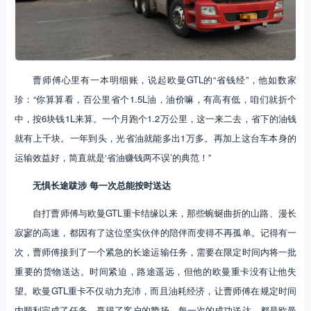
曹师傅心里有一本明细账，说起欧曼GTL的“省钱经”，他如数家
珍：“你算算看，百公里省个1.5L油，油价嘛，有高有低，咱们就折个
中，按6块钱1L来算。一个月跑个1.2万公里，这一来二去，省下的油钱
就有上千块。一年到头，光省油就能多出1万多。再加上这台车本身的
运输效益好，简直就是‘省油赚钱两不误’的典范！”
无惧长途跋涉 每一次总能按时送达
自打曹师傅与欧曼GTL重卡结缘以来，那些蜿蜒曲折的山路、漫长
寂寥的高速，都因有了这位坚实伙伴的陪伴而变得不再孤单。记得有一
次，曹师傅接到了一个紧急的长途运输任务，需要在限定时间内将一批
重要的货物送达。时间紧迫，路途遥远，但他的欧曼重卡没有让他失
望。欧曼GTL重卡不仅动力充沛，而且油耗经济，让曹师傅在规定时间
内顺利完成了任务，赢得了客户的赞扬。每一次的成功送达，都是欧曼