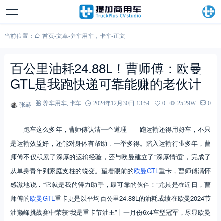
当前位置：
首页
-
文章
-
养车用车
，
卡车
-
正文
百公里油耗24.88L！曹师傅：欧曼
GTL是我跑快递可靠能赚的老伙计
张赫
养车用车
,
卡车
2024年12月30日 13:59
0
25.29W
0
跑车这么多年，曹师傅认清一个道理——跑运输还得用好车，不只
是运输效益好，还能对身体有帮助，一举多得。踏入运输行业多年，曹
师傅不仅积累了深厚的运输经验，还与欧曼建立了“深厚情谊”，完成了
从单身青年到家庭支柱的蜕变。望着眼前的
欧曼GTL
重卡，曹师傅满怀
感激地说：“它就是我的得力助手，最可靠的伙伴！”尤其是在近日，曹
师傅的
欧曼GTL
重卡更是以平均百公里24.88L的油耗成绩在欧曼2024节
油巅峰挑战赛中荣获“我是重卡节油王”十一月份6x4车型冠军，尽显欧曼