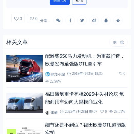
关注
(0)
私信
0
0
分享：
相关文章
换一批
配潍柴550马力发动机，为重载打造，
欧曼发布至强版GTL牵引车
提加小编
2018年4月3日 18:35
0
22.96W
福田液氢重卡亮相2025中关村论坛 氢
能商用车迈向大规模商业化
张赫
2025年3月28日 09:07
0
23.51W
细节还是不到位？福田欧曼GTL超能版
实拍