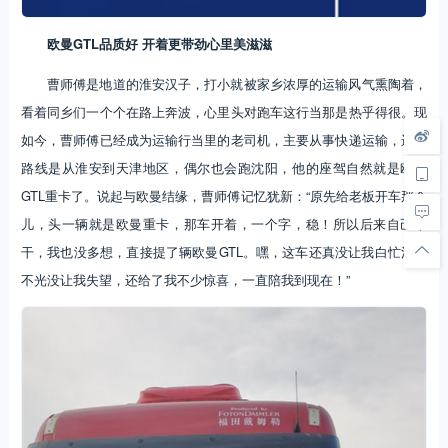
欧曼GTL品质好 开着更带劲心里美滋滋
曹师傅是地道的淮安汉子，打小就被家乡浓厚的运输风气熏陶着，
看着同乡们一个个在路上奔波，心里头对跑车这行当那是热乎得很。现
如今，曹师傅已经成为运输行当里的老司机，主要从事快递运输，运输
路线是从淮安到天津地区，偶尔也会跑沈阳，他的座驾自然就是欧曼
GTL重卡了。说起与欧曼结缘，曹师傅记忆犹新：“原先给老板开车那会
儿，头一辆就是欧曼重卡，那车开着，一个字，稳！所以后来自己单
干，我也没多想，直接提了辆欧曼GTL。嘿，这车还真没让我白忙活，
不光没让我失望，还给了我不少惊喜，一直陪我到现在！”