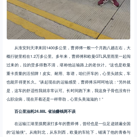
从淮安到天津来回1400多公里，曹师傅一般一个月跑八趟左右，大
概行驶里程在1.2万多公里。多年来，曹师傅和欧曼GTL风里雨里一起闯
过来的，拉的货多得数不清，堪称他运输路上的老伙计。“这也是欧曼
重卡质量的活招牌！皮实、耐用、靠谱，咱们开车的，心里头踏实，车
也能开得更长久。”谈起现在的运输感受，曹师傅乐呵呵地说：“另外就
是，这车的舒适性我就非常认可。长时间跑下来，我这身子骨也没有什
么职业病，现在开着还是一样带劲，心里头美滋滋的！”
百公里油耗24.88L 省油赚钱两不误
在运输江湖里摸爬滚打多年的曹师傅，曾经也是一位足迹踏遍全国
的“运输侠”。从南到北，从东到西，欧曼的车轮下，铺满了他的青春与