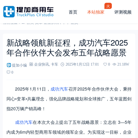
火
首页
本站独家
评测视频
当前位置：
首页
-
文章
-
企业快讯
，
卡车
-
正文
新战略领航新征程，成功汽车2025
年合作伙伴大会发布五年战略愿景
提加小编
企业快讯
,
卡车
2025年1月12日 17:01
0
21.18W
0
2025年1月11日，
成功汽车
召开2025年合作伙伴大会，秉持
同心•变革•共赢理念，强化品牌战略规划和全球推广，五年蓝图剑
指20万辆产销高峰！
成功汽车
在本次大会上提出了五年战略愿景：立志在 3—5年
内成为6m内轻型商用车领域的领军企业。为实现这一目标，企业