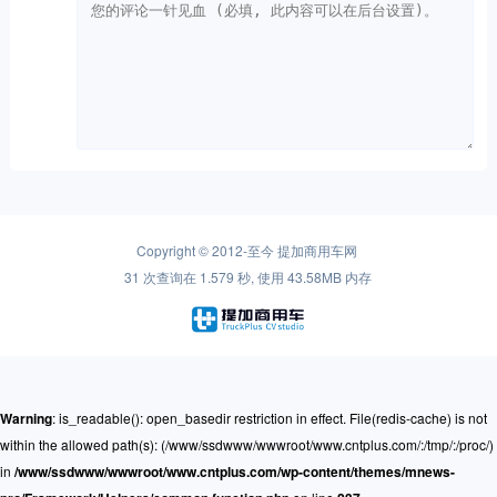
Copyright © 2012-至今
提加商用车网
31 次查询在 1.579 秒, 使用 43.58MB 内存
Warning
: is_readable(): open_basedir restriction in effect. File(redis-cache) is not
within the allowed path(s): (/www/ssdwww/wwwroot/www.cntplus.com/:/tmp/:/proc/)
in
/www/ssdwww/wwwroot/www.cntplus.com/wp-content/themes/mnews-