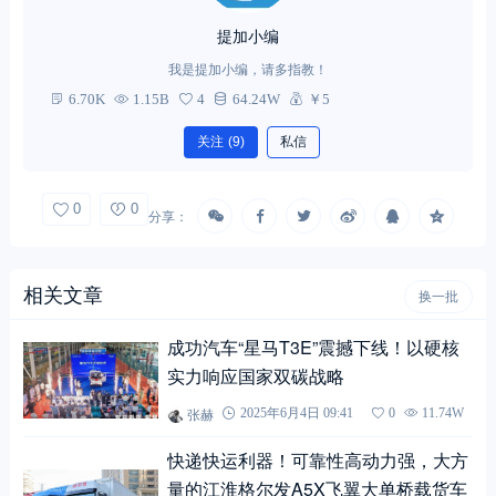
提加小编
我是提加小编，请多指教！
6.70K
1.15B
4
64.24W
￥5
关注
(9)
私信
0
0
分享：
相关文章
换一批
成功汽车“星马T3E”震撼下线！以硬核
实力响应国家双碳战略
张赫
2025年6月4日 09:41
0
11.74W
快递快运利器！可靠性高动力强，大方
量的江淮格尔发A5X飞翼大单桥载货车