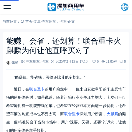
当前位置：
首页
-
文章
-
养车用车
，
卡车
-
正文
能赚、会省，还划算！联合重卡火
麒麟为何让他直呼买对了
张赫
养车用车
,
卡车
2025年2月13日 17:16
0
21.05W
0
“能赚钱、能省钱，买得还比其他车划算。”
近日，在
联合重卡
的用户粉丝中，一位来自安徽阜阳的车主反馈车
辆的使用体验时，如是说道。随着运输行业竞争压力增大，卡友们不仅
希望能拥有一辆能赚钱的车，也希望在经营成本方面进一步优化，还希
望车辆的购置成本也不要太高，而
联合重卡
深知用户所需，
火麒麟
的诞
生，便精准契合了当前市场中，用户“既要、又要、还要”的诉求，让他
们的用车体验超乎预期。