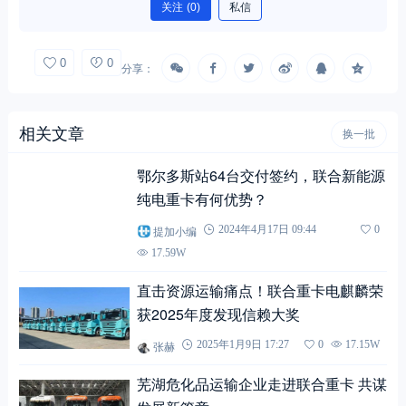
关注
(0)
私信
0
0
分享：
相关文章
换一批
鄂尔多斯站64台交付签约，联合新能源
纯电重卡有何优势？
提加小编
2024年4月17日 09:44
0
17.59W
直击资源运输痛点！联合重卡电麒麟荣
获2025年度发现信赖大奖
张赫
2025年1月9日 17:27
0
17.15W
芜湖危化品运输企业走进联合重卡 共谋