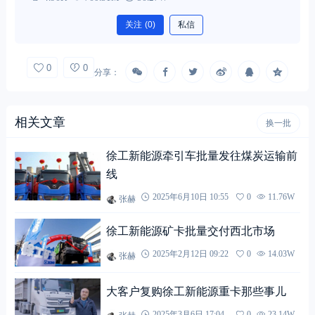
关注
(0)
私信
0
0
分享：
相关文章
换一批
徐工新能源牵引车批量发往煤炭运输前
线
张赫
2025年6月10日 10:55
0
11.76W
徐工新能源矿卡批量交付西北市场
张赫
2025年2月12日 09:22
0
14.03W
大客户复购徐工新能源重卡那些事儿
张赫
2025年3月6日 17:04
0
23.14W