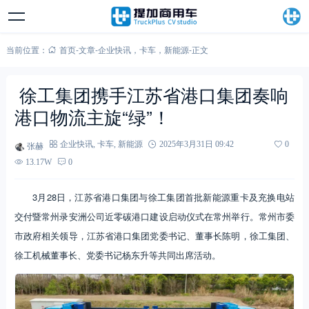
当前位置：
首页
-
文章
-
企业快讯
，
卡车
，
新能源
-
正文
徐工集团携手江苏省港口集团奏响
港口物流主旋“绿”！
张赫
企业快讯
,
卡车
,
新能源
2025年3月31日 09:42
0
13.17W
0
3月28日，江苏省港口集团与徐工集团首批新能源重卡及充换电站
交付暨常州录安洲公司近零碳港口建设启动仪式在常州举行。常州市委
市政府相关领导，江苏省港口集团党委书记、董事长陈明，徐工集团、
徐工机械董事长、党委书记杨东升等共同出席活动。