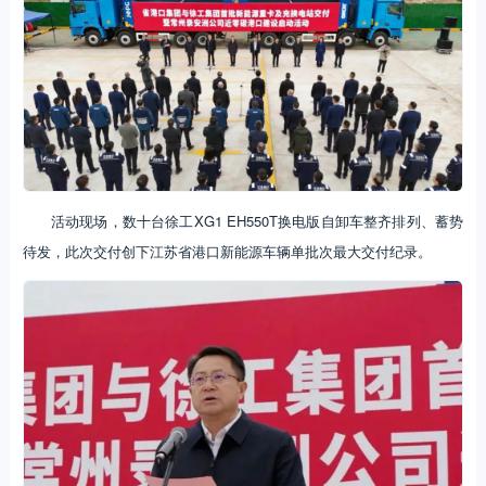
活动现场，数十台徐工XG1 EH550T换电版自卸车整齐排列、蓄势
待发，此次交付创下江苏省港口新能源车辆单批次最大交付纪录。