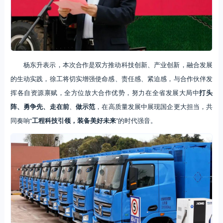
杨东升表示，本次合作是双方推动科技创新、产业创新，融合发展
的生动实践，徐工将切实增强使命感、责任感、紧迫感，与合作伙伴发
挥各自资源禀赋，全方位放大合作优势，努力在全省发展大局中
打头
阵、勇争先、走在前
、
做示范
，在高质量发展中展现国企更大担当，共
同奏响“
工程科技引领，装备美好未来
”的时代强音。