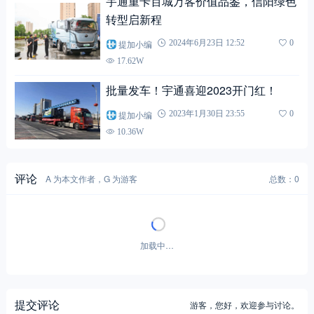
宇通重卡百城万客价值品鉴，信阳绿色
转型启新程
提加小编
2024年6月23日 12:52
0
17.62W
批量发车！宇通喜迎2023开门红！
提加小编
2023年1月30日 23:55
0
10.36W
评论
A 为本文作者，G 为游客
总数：0
加载中…
提交评论
游客，
您好，欢迎参与讨论。