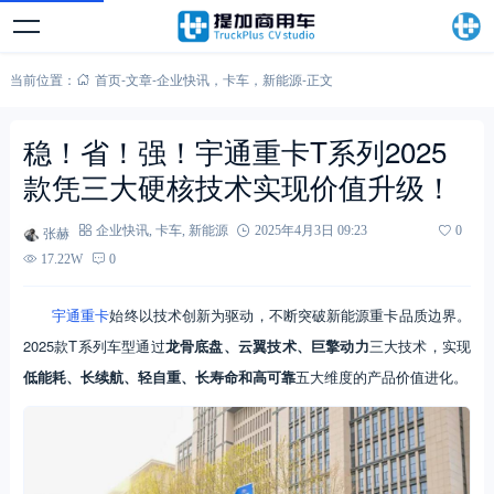
当前位置：
首页
-
文章
-
企业快讯
，
卡车
，
新能源
-
正文
稳！省！强！宇通重卡T系列2025
款凭三大硬核技术实现价值升级！
张赫
企业快讯
,
卡车
,
新能源
2025年4月3日 09:23
0
17.22W
0
宇通重卡
始终以技术创新为驱动，不断突破新能源重卡品质边界。
2025款T系列车型通过
龙骨底盘、云翼技术、巨擎动力
三大技术，实现
低能耗、长续航、轻自重、长寿命和高可靠
五大维度的产品价值进化。