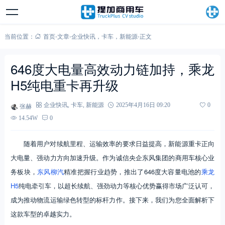
当前位置：
首页
-
文章
-
企业快讯
，
卡车
，
新能源
-
正文
646度大电量高效动力链加持，乘龙
H5纯电重卡再升级
张赫
企业快讯
,
卡车
,
新能源
2025年4月16日 09:20
0
14.54W
0
随着用户对续航里程、运输效率的要求日益提高，新能源重卡正向
大电量、强动力方向加速升级。作为诚信央企东风集团的商用车核心业
务板块，
东风柳汽
精准把握行业趋势，推出了646度大容量电池的
乘龙
H5
纯电牵引车，以超长续航、强劲动力等核心优势赢得市场广泛认可，
成为推动物流运输绿色转型的标杆力作。接下来，我们为您全面解析下
这款车型的卓越实力。