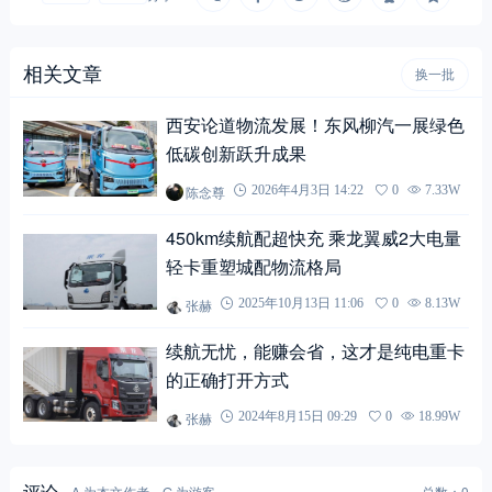
相关文章
换一批
西安论道物流发展！东风柳汽一展绿色
低碳创新跃升成果
陈念尊
2026年4月3日 14:22
0
7.33W
450km续航配超快充 乘龙翼威2大电量
轻卡重塑城配物流格局
张赫
2025年10月13日 11:06
0
8.13W
续航无忧，能赚会省，这才是纯电重卡
的正确打开方式
张赫
2024年8月15日 09:29
0
18.99W
评论
A 为本文作者，G 为游客
总数：0