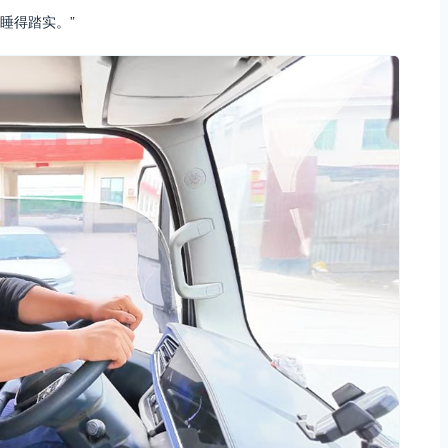
睡得踏实。”