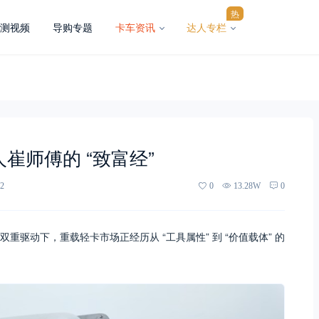
热
测视频
导购专题
卡车资讯
达人专栏
崔师傅的 “致富经”
2
0
13.28W
0
驱动下，重载轻卡市场正经历从 “工具属性” 到 “价值载体” 的