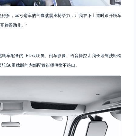
走得多，幸亏这车的气囊减震座椅给力，让我在下土道时跟开轿车
开着得劲儿。”
这辆车配备的LED双联屏、倒车影像、语音操控让我长途驾驶轻松
领航G6重载版的内部配置崔师傅赞不绝口。