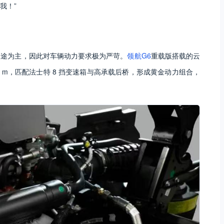
我！”
长途为主，因此对车辆动力要求极为严苛。
领航G6
重载版搭载的云
0N・m，匹配法士特 8 挡变速箱与高承载后桥，形成黄金动力组合，