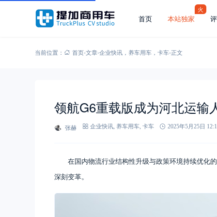
火
首页
本站独家
评
当前位置：
首页
-
文章
-
企业快讯
，
养车用车
，
卡车
-
正文
领航G6重载版成为河北运输人
张赫
企业快讯
,
养车用车
,
卡车
2025年5月25日 12:1
在国内物流行业结构性升级与政策环境持续优化的双重
深刻变革。