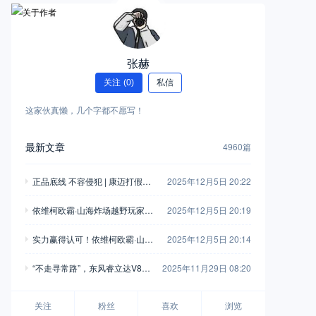
张赫
关注
(0)
私信
这家伙真懒，几个字都不愿写！
最新文章
4960篇
正品底线 不容侵犯 | 康迈打假胜
2025年12月5日 20:22
诉，启动执行
依维柯欧霸·山海炸场越野玩家车
2025年12月5日 20:19
友会，这波操作堪称“王炸”！
实力赢得认可！依维柯欧霸·山海
2025年12月5日 20:14
荣获“年度四驱越野车”
“不走寻常路”，东风睿立达V8E
2025年11月29日 08:20
成为“最佳拍档”
关注
粉丝
喜欢
浏览